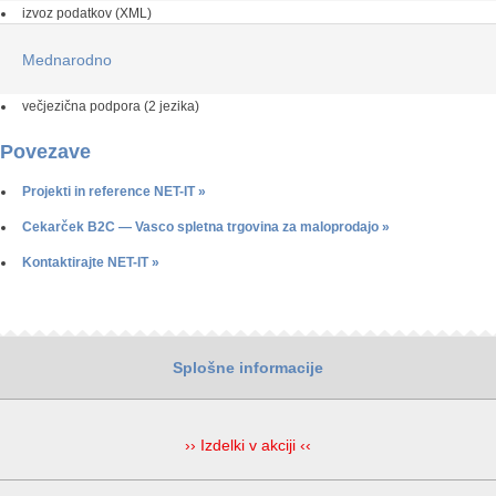
izvoz podatkov (XML)
Mednarodno
večjezična podpora (2 jezika)
Povezave
Projekti in reference NET-IT
Cekarček B2C — Vasco spletna trgovina za maloprodajo
Kontaktirajte NET-IT
Splošne informacije
›› Izdelki v akciji ‹‹