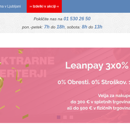
na v Ljubljani
›› Izdelki v akciji ‹‹
01 530 26 50
Pokličite nas na
7h
18h
8h
13h
pon.-petek:
do
, sobota:
do