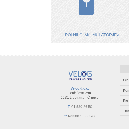
POLNILCI AKUMULATORJEV
O n
Velog d.o.o.
Kon
Brnčičeva 29b
1231 Ljubljana - Črnuče
Kje
T:
01 530 26 50
Trg
E:
Kontaktni obrazec