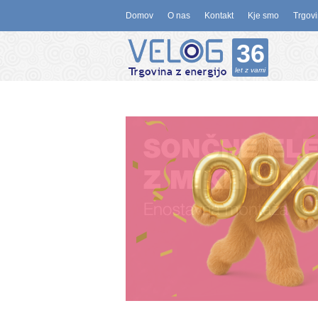
Domov
O nas
Kontakt
Kje smo
Trgovi
36
let z vami