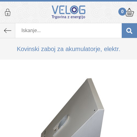
0
K izdelku, ki ste ga dodali v košarico,
priporočamo tudi...
Kovinski zaboj za akumulatorje, elektr.