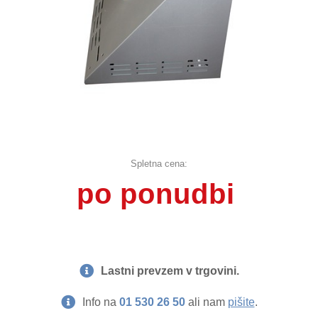
Spletna cena:
po ponudbi
Lastni prevzem v trgovini.
Info na
01 530 26 50
ali nam
pišite
.