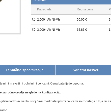
Kapaciteta
Redna cena
P
2.000mAh Ni-Mh
50,00 €
9
3.000mAh Ni-Mh
65,86 €
1
Tehnične specifikacije
Koristni nasveti
tetnimi in svežimi polnilnimi celicami. Cena baterije je ugodna.
je za ročno orodje ne glede na konfiguracijo
.
italni točkovni varilni stroj. Vezi med baterijskimi celicami so iz čistega niklja ter
iramo.