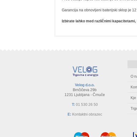
Garancija na obnovljeni baterijski sklop je 1
Izbirate lahko med različnimi kapacitetami,
O n
Velog d.o.o.
Kon
Brnčičeva 29b
1231 Ljubljana - Črnuče
Kje
T:
01 530 26 50
Trg
E:
Kontaktni obrazec