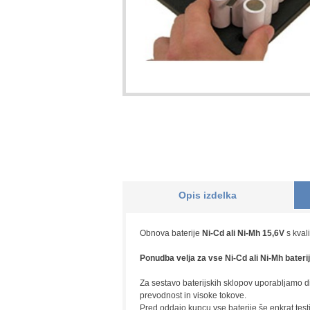
Opis izdelka
Obnova baterije
Ni-Cd ali Ni-Mh 15,6V
s kvali
Ponudba velja za vse Ni-Cd ali Ni-Mh bateri
Za sestavo baterijskih sklopov uporabljamo dig
prevodnost in visoke tokove.
Pred oddajo kupcu vse baterije še enkrat test