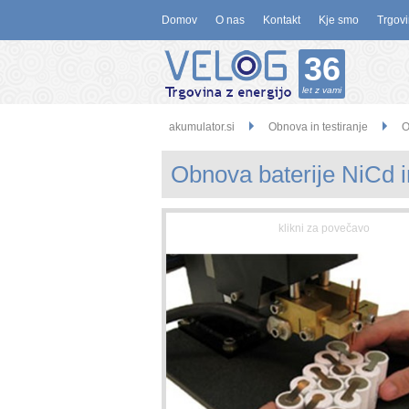
Domov
O nas
Kontakt
Kje smo
Trgovi
36
let z vami
akumulator.si
Obnova in testiranje
O
Obnova baterije NiCd 