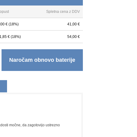
opust
Spletna cena z DDV
,00 € (18%)
41,00 €
1,85 € (18%)
54,00 €
Naročam obnovo baterije
 zadosti močne, da zagotovijo ustrezno