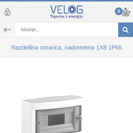
0
K izdelku, ki ste ga dodali v košarico,
priporočamo tudi...
Razdelilna omarica, nadometna 1X8 1P65