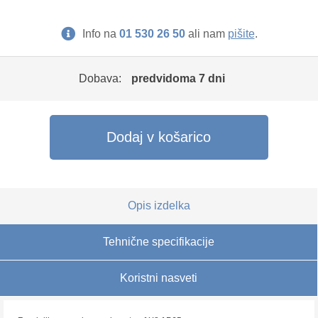
Info na
01 530 26 50
ali nam
pišite
.
Dobava:
predvidoma 7 dni
Dodaj v košarico
Opis izdelka
Tehnične specifikacije
Koristni nasveti