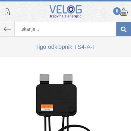
0
K izdelku, ki ste ga dodali v košarico,
priporočamo tudi...
Tigo odklopnik TS4-A-F