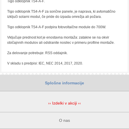
Tigo odklopnik TS4-A-F.
Tigo odklopnik TS4-A-F za sončne panele, je naprava, ki avtomatično
izključi solarni modul, če pride do izpada omrežja ali požara.
Tigo odklopnik TS4-A-F podpira fotovoltaične module do 700W.
Vključuje prednost kot je enostavna montaža: zatakne se na okvir
običajnnih modulov ali odstranite nosilec v primeru profilne montaže.
Za delovanje potrebuje: RSS oddajnik.
V skladu s predpisi: IEC, NEC 2014, 2017, 2020.
Splošne informacije
›› Izdelki v akciji ‹‹
O nas