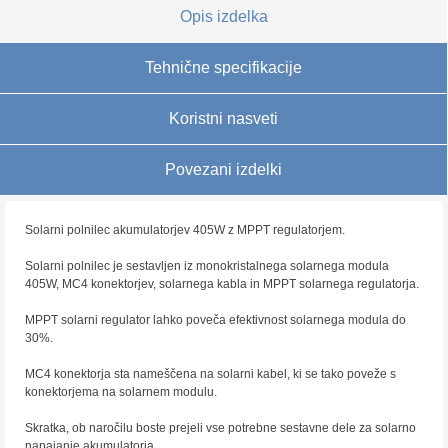
Opis izdelka
Tehnične specifikacije
Koristni nasveti
Povezani izdelki
Solarni polnilec akumulatorjev 405W z MPPT regulatorjem.
Solarni polnilec je sestavljen iz monokristalnega solarnega modula
405W, MC4 konektorjev, solarnega kabla in MPPT solarnega regulatorja.
MPPT solarni regulator lahko poveča efektivnost solarnega modula do
30%.
MC4 konektorja sta nameščena na solarni kabel, ki se tako poveže s
konektorjema na solarnem modulu.
Skratka, ob naročilu boste prejeli vse potrebne sestavne dele za solarno
napajanje akumulatorja.