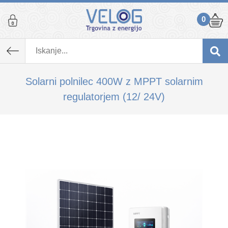
0
K izdelku, ki ste ga dodali v košarico,
priporočamo tudi...
Solarni polnilec 400W z MPPT solarnim
regulatorjem (12/ 24V)