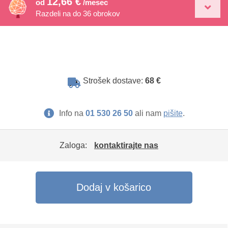
12,66 €
od
/mesec
Razdeli na do 36 obrokov
Strošek dostave:
68 €
Info na
01 530 26 50
ali nam
pišite
.
Zaloga:
kontaktirajte nas
Dodaj v košarico