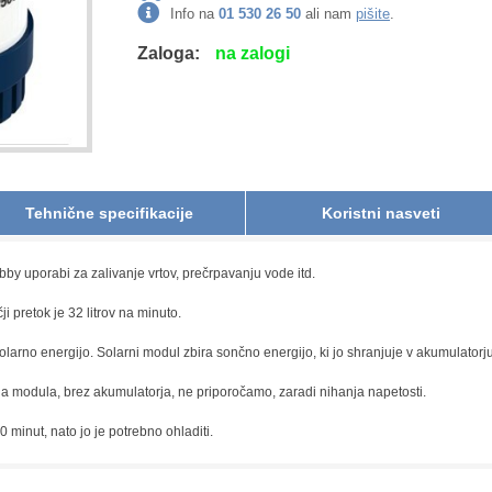
Info na
01 530 26 50
ali nam
pišite
.
Zaloga:
na zalogi
Tehnične specifikacije
Koristni nasveti
y uporabi za zalivanje vrtov, prečrpavanju vode itd.
 pretok je 32 litrov na minuto.
olarno energijo. Solarni modul zbira sončno energijo, ki jo shranjuje v akumulator
a modula, brez akumulatorja, ne priporočamo, zaradi nihanja napetosti.
 minut, nato jo je potrebno ohladiti.