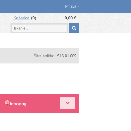
Prijava
»
Košarica
0
0,00
€
Šifra artikla:
S16 01 009