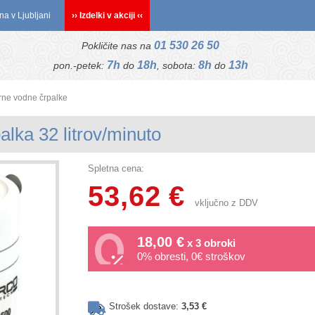
na v Ljubljani
›› Izdelki v akciji ‹‹
01 530 26 50
Pokličite nas na
7h
18h
8h
13h
pon.-petek:
do
, sobota:
do
rne vodne črpalke
lka 32 litrov/minuto
Spletna cena:
53,62 €
vključno z DDV
18,00 €
x 3 obroki
0% obresti, 0€ stroškov
Strošek dostave:
3,53 €