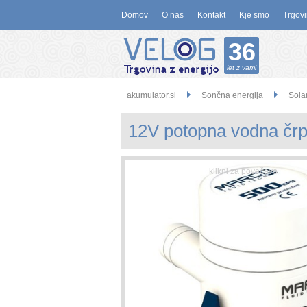
Domov
O nas
Kontakt
Kje smo
Trgovi
36
let z vami
akumulator.si
Sončna energija
Sola
12V potopna vodna črpa