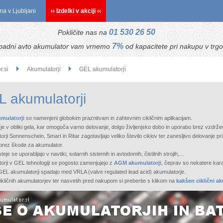
na v Ljubljani
›› Izdelki v akciji ‹‹
01 530 26 50
Pokličite nas na
7%
padni avto akumulator vam vrnemo
od kapacitete pri nakupu v trgo
r.si
Akumulatorji
GEL akumulatorji
 akumulatorji
mulatorji
so namenjeni globokim praznitvam in zahtevnim cikličnim aplikacijam.
t je v obliki gela, kar omogoča varno delovanje, dolgo življenjsko dobo in uporabo brez vzdrže
orji Sonnenschein, Smart in Ritar zagotavljajo veliko število ciklov ter zanesljivo delovanje
 brez škode za akumulator.
eje se uporabljajo v navtiki, solarnih sistemih in avtodomih, čistilnih strojih,...
orji v GEL tehnologiji se pogosto zamenjujejo z
AGM akumulatorji
, čeprav so nekatere karak
EL akumulatorji spadajo med VRLA (valve regulated lead acid) akumulatorje.
 cikličnih akumulatorjev ter nasvetih pred nakupom si preberite s klikom na
kakšen ciklični ak