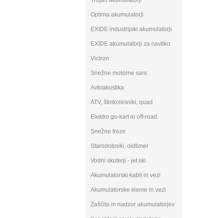
Trojan akumulatorji
Optima akumulatorji
EXIDE industrijski akumulatorji
EXIDE akumulatorji za navtiko
Victron
Snežne motorne sani
Avtoakustika
ATV, štirikolesniki, quad
Elektro go-kart in off-road
Snežne freze
Starodobniki, oldtimer
Vodni skuterji - jet ski
Akumulatorski kabli in vezi
Akumulatorske kleme in vezi
Zaščita in nadzor akumulatorjev