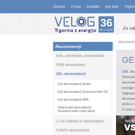
Domov
O nas
Kontakt
Kje smo
Trgovi
36
Za od
let z vami
akumulato
Akumulatorji
Avto, avtomobili, avtomobilski
GEL
AGM akumulatorji
GEL aku
GEL akumulatorji
Elektroli
Akumulat
Gel akumulatorji Smart
energije
Gel akumulatorji Sonnenschein GF
Najpogost
Akumulat
Gel akumulatorji NBA
AGM in G
Solarni gel akumulatorji
O izbiri
Sonnenschein solar block
Li-ion baterije in akumulatorji
Ciklični akumulatorji