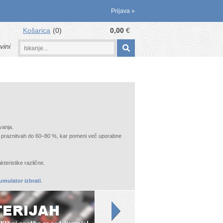
Prijava
»
Košarica
0
0,00
€
vini
vanja.
 pri praznitvah do 60–80 %, kar pomeni več uporabne
teristike različne.
umulator izbrati
.