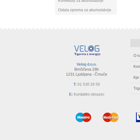
Konektorji za akumulatorje
Ostala oprema za akumulatorje
O n
Velog d.o.o.
Kon
Brnčičeva 29b
1231 Ljubljana - Črnuče
Kje
T:
01 530 26 50
Trg
E:
Kontaktni obrazec