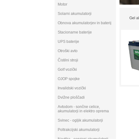
Motor
Solarni akumulatorji
Gel a
Obnova akumulatorjev in baterij
Stacionarne baterije
UPS baterije
Otroški avto
Čistilni stroji
Golf vozički
OJOP spojke
Invalidski vozički
Dvižne ploščadi
Avtodom - sončne celice,
akumulatorji in elektro oprema
Svinec - ogljik akumulatorji
Poltrakcijski akumulatorji