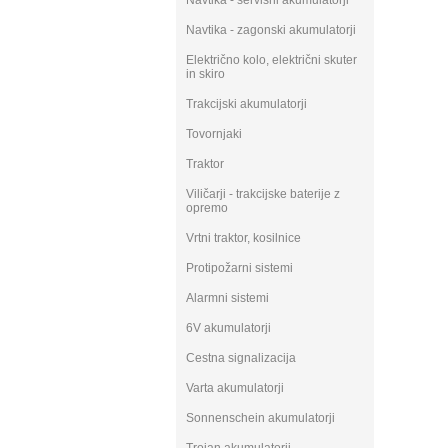
Navtika - servisni akumulatorji
Navtika - zagonski akumulatorji
Električno kolo, električni skuter
in skiro
Trakcijski akumulatorji
Tovornjaki
Traktor
Viličarji - trakcijske baterije z
opremo
Vrtni traktor, kosilnice
Protipožarni sistemi
Alarmni sistemi
6V akumulatorji
Cestna signalizacija
Varta akumulatorji
Sonnenschein akumulatorji