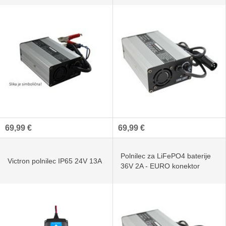
69,99 €
69,99 €
Polnilec za LiFePO4 baterije
Victron polnilec IP65 24V 13A
36V 2A - EURO konektor