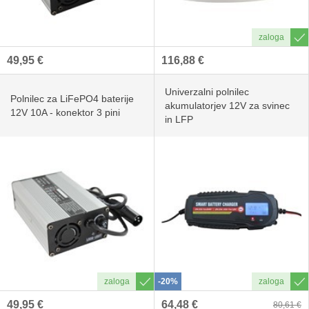
49,95 €
116,88 €
Univerzalni polnilec
Polnilec za LiFePO4 baterije
akumulatorjev 12V za svinec
12V 10A - konektor 3 pini
in LFP
-20%
49,95 €
64,48 €
80,61 €