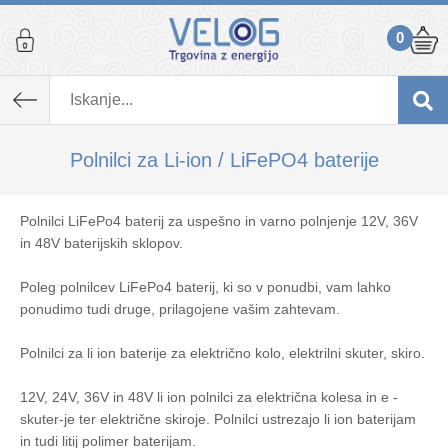
0
Polnilci za Li-ion / LiFePO4 baterije
Polnilci LiFePo4 baterij za uspešno in varno polnjenje 12V, 36V
in 48V baterijskih sklopov.
Poleg polnilcev LiFePo4 baterij, ki so v ponudbi, vam lahko
ponudimo tudi druge, prilagojene vašim zahtevam.
Polnilci za li ion baterije za električno kolo, elektrilni skuter, skiro.
12V, 24V, 36V in 48V li ion polnilci za električna kolesa in e -
skuter-je ter električne skiroje. Polnilci ustrezajo li ion baterijam
in tudi litij polimer baterijam.