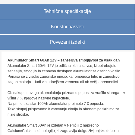
Tehnične specifikacije
Koristni nasveti
Povezani izdelki
Akumulator Smart 60Ah 12V – zanesljiva zmogljivost za vsak dan
Akumulator Smart 60Ah 12V je odlična izbira za vse, ki potrebujete
zanesljiv, zmogljiv in cenovno dostopen akumulator za osebno vozilo.
Ponaša se z visoko zagonsko močjo, kar omogoča hitro in zanesljivo
zagon motorja – tudi v hladnejšem vremenu ali ob večji obremenitvi.
Ob nakupu novega akumulatorja priznamo popust za vračilo starega – v
višini 7 % njegove nazivne kapacitete.
Na primer: za star 100Ah akumulator prejmete 7 € popusta.
Tako skupaj prispevamo k varovanju okolja in obenem poskrbimo za
nižje stroške.
Akumulator Smart 60Ah je izdelan v Nemčiji z napredno
Calcium/Calcium tehnologijo, ki zagotavlja dolgo življenjsko dobo in