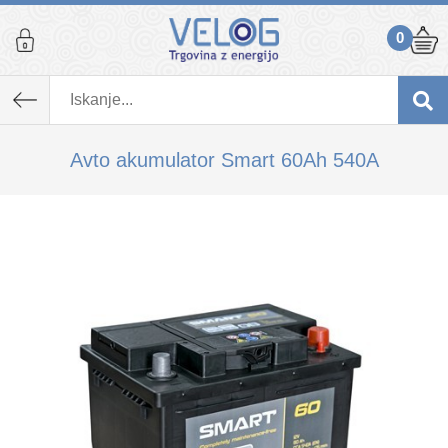
0
K izdelku, ki ste ga dodali v košarico,
priporočamo tudi...
Avto akumulator Smart 60Ah 540A