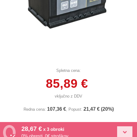
Spletna cena:
85,89 €
vključno z DDV
107,36 €
21,47 € (20%)
Redna cena:
, Popust:
28,67 €
x 3 obroki
0% obresti, 0€ stroškov