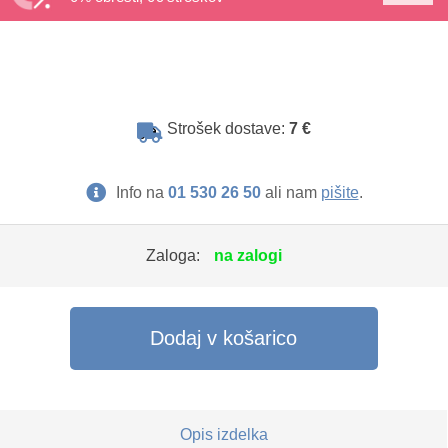
Strošek dostave:
7 €
Info na
01 530 26 50
ali nam
pišite
.
Zaloga:
na zalogi
Dodaj v košarico
Opis izdelka