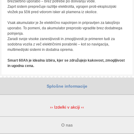
brezskrbno uporabo – brez potrebe po dolivanju vode.
Zaprt sistem preprečuje razlitje elektrolita, vgrajen proti-eksplozijski
vložek pa ščiti pred vdorom isker ali plamena iz okolice.
Vsak akumulator je že električno napolnjen in pripravljen za takojšnjo
uporabo. To pomeni, da akumulator preprosto vgradite brez dodatnega
polnjenja.
Zaradi svoje visoke zanesljivosti in zmogljivosti je primeren tudi za
sodobna vozila z več električnimi porabniki – kot so navigacija,
multimedijski sistemi in dodatna oprema.
Smart 60Ah je idealna izbira, kjer se združujejo kakovost, zmogljivost
in ugodna cena.
Splošne informacije
›› Izdelki v akciji ‹‹
O nas