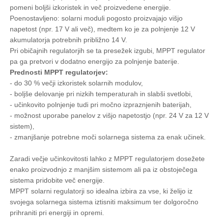
pomeni boljši izkoristek in več proizvedene energije.
Poenostavljeno: solarni moduli pogosto proizvajajo višjo
napetost (npr. 17 V ali več), medtem ko je za polnjenje 12 V
akumulatorja potrebnih približno 14 V.
Pri običajnih regulatorjih se ta presežek izgubi, MPPT regulator
pa ga pretvori v dodatno energijo za polnjenje baterije.
Prednosti MPPT regulatorjev:
- do 30 % večji izkoristek solarnih modulov,
- boljše delovanje pri nizkih temperaturah in slabši svetlobi,
- učinkovito polnjenje tudi pri močno izpraznjenih baterijah,
- možnost uporabe panelov z višjo napetostjo (npr. 24 V za 12 V
sistem),
- zmanjšanje potrebne moči solarnega sistema za enak učinek.
Zaradi večje učinkovitosti lahko z MPPT regulatorjem dosežete
enako proizvodnjo z manjšim sistemom ali pa iz obstoječega
sistema pridobite več energije.
MPPT solarni regulatorji so idealna izbira za vse, ki želijo iz
svojega solarnega sistema iztisniti maksimum ter dolgoročno
prihraniti pri energiji in opremi.