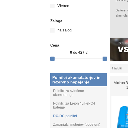
polnilec 
Victron
Battery t
akumulat
Zaloga
na zalogi
Cena
0
do
427
€
4 izdelki
Polnilci akumulatorjev in
rezervno napajanje
Victron 
Polnilci za svinčene
akumulatorje
Polnilci za Li-ion / LiFePO4
baterije
DC-DC polnilci
Zaganjalci motorjev (boosterji)