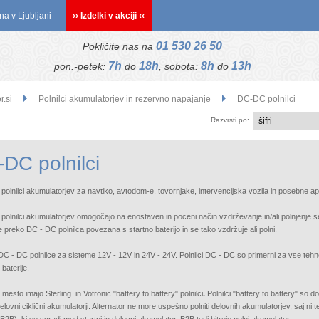
na v Ljubljani
›› Izdelki v akciji ‹‹
01 530 26 50
Pokličite nas na
7h
18h
8h
13h
pon.-petek:
do
, sobota:
do
r.si
Polnilci akumulatorjev in rezervno napajanje
DC-DC polnilci
Razvrsti po:
DC polnilci
polnilci akumulatorjev za navtiko, avtodom-e, tovornjake, intervencijska vozila in posebne apl
polnilci akumulatorjev omogočajo na enostaven in poceni način vzdrževanje in/ali polnjenje se
je preko DC - DC polnilca povezana s startno baterijo in se tako vzdržuje ali polni.
C - DC polnilce za sisteme 12V - 12V in 24V - 24V. Polnilci DC - DC so primerni za vse tehno
baterije.
esto imajo Sterling in Votronic "battery to battery" polnilci
.
Polnilci "battery to battery" so dob
delovni ciklični akumulatorji. Alternator ne more uspešno polniti delovnih akumulatorjev, saj n