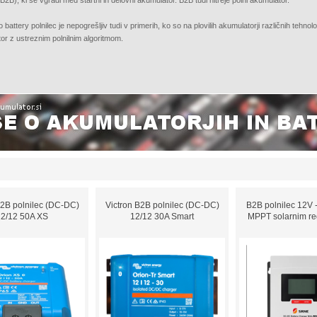
(B2B), ki se vgradi med startni in delovni akumulator. B2B tudi hitreje polni akumulator.
o battery polnilec je nepogrešljiv tudi v primerih, ko so na plovilih akumulatorji različnih tehnol
or z ustreznim polnilnim algoritmom.
B2B polnilec (DC-DC)
Victron B2B polnilec (DC-DC)
B2B polnilec 12V 
12/12 50A XS
12/12 30A Smart
MPPT solarnim re