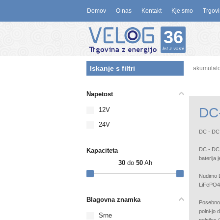
Domov
O nas
Kontakt
Kje smo
Trgovi
36
let z vami
Iskanje s filtri
akumulato
Napetost
DC-
12V
24V
DC - DC 
DC - DC 
Kapaciteta
baterija 
30
do
50
Ah
Nudimo D
LiFePO4 
Blagovna znamka
Posebno m
polni-jo 
Srne