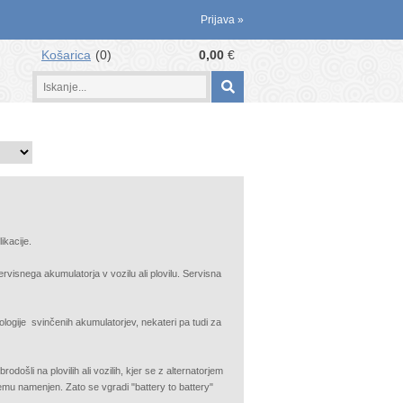
Prijava
»
Košarica
0
0,00
€
ikacije.
rvisnega akumulatorja v vozilu ali plovilu. Servisna
logije svinčenih akumulatorjev, nekateri pa tudi za
rodošli na plovilih ali vozilih, kjer se z alternatorjem
i temu namenjen. Zato se vgradi "battery to battery"