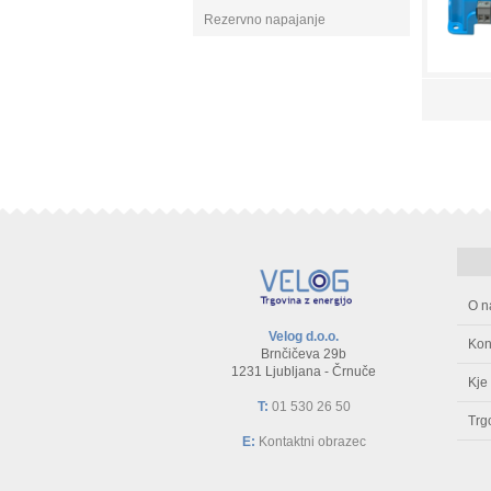
Rezervno napajanje
O n
Velog d.o.o.
Kon
Brnčičeva 29b
1231 Ljubljana - Črnuče
Kje
T:
01 530 26 50
Trg
E:
Kontaktni obrazec