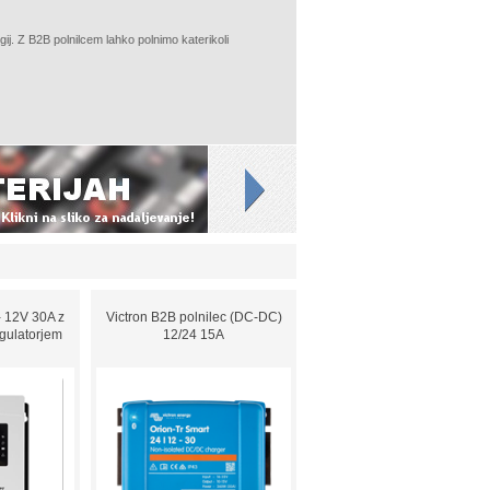
ogij. Z B2B polnilcem lahko polnimo katerikoli
- 12V 30A z
Victron B2B polnilec (DC-DC)
gulatorjem
12/24 15A