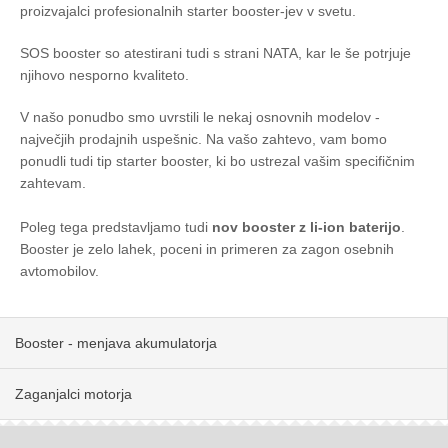
proizvajalci profesionalnih starter booster-jev v svetu.
SOS booster so atestirani tudi s strani NATA, kar le še potrjuje
njihovo nesporno kvaliteto.
V našo ponudbo smo uvrstili le nekaj osnovnih modelov -
največjih prodajnih uspešnic. Na vašo zahtevo, vam bomo
ponudli tudi tip starter booster, ki bo ustrezal vašim specifičnim
zahtevam.
Poleg tega predstavljamo tudi
nov booster z li-ion baterijo
.
Booster je zelo lahek, poceni in primeren za zagon osebnih
avtomobilov.
Booster - menjava akumulatorja
Zaganjalci motorja