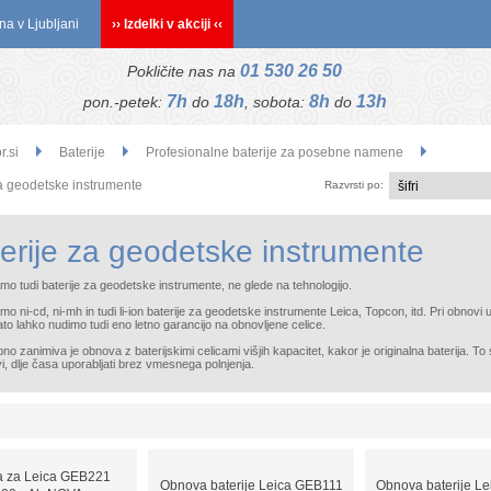
na v Ljubljani
›› Izdelki v akciji ‹‹
01 530 26 50
Pokličite nas na
7h
18h
8h
13h
pon.-petek:
do
, sobota:
do
r.si
Baterije
Profesionalne baterije za posebne namene
za geodetske instrumente
Razvrsti po:
erije za geodetske instrumente
mo tudi baterije za geodetske instrumente, ne glede na tehnologijo.
o ni-cd, ni-mh in tudi li-ion baterije za geodetske instrumente Leica, Topcon, itd. Pri obnovi u
ato lahko nudimo tudi eno letno garancijo na obnovljene celice.
no zanimiva je obnova z baterijskimi celicami višjih kapacitet, kakor je originalna baterija.
i, dlje časa uporabljati brez vmesnega polnjenja.
ja za Leica GEB221
Obnova baterije Leica GEB111
Obnova baterije L