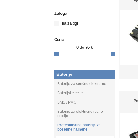
5
Zaloga
na zalogi
Cena
0
do
76
€
Baterije
Baterije za sončne elektrarne
Baterijske celice
Ba
BMS / PMC
Baterije za električno ročno
orodje
Profesionalne baterije za
posebne namene