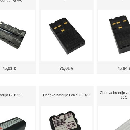
600mAh NOVA
75,01 €
75,01 €
75,64 
Obnova baterije za
terija GEB221
Obnova baterije Leica GEB77
62Q