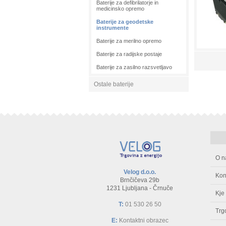
Baterije za defibrilatorje in
medicinsko opremo
Baterije za geodetske
instrumente
Baterije za merilno opremo
Baterije za radijske postaje
Baterije za zasilno razsvetljavo
Ostale baterije
O n
Velog d.o.o.
Kon
Brnčičeva 29b
1231 Ljubljana - Črnuče
Kje
T:
01 530 26 50
Trg
E:
Kontaktni obrazec