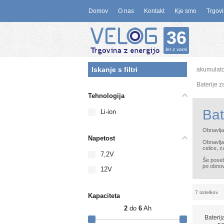
Domov
O nas
Kontakt
Kje smo
Trgovi
36
let z vami
Iskanje s filtri
akumulato
Baterije 
Tehnologija
Bat
Li-ion
Obnavlja
Napetost
Obnavljam
celice, z
7,2V
Še poseb
po obnov
12V
7 izdelkov
Kapaciteta
2
do
6
Ah
Bateri