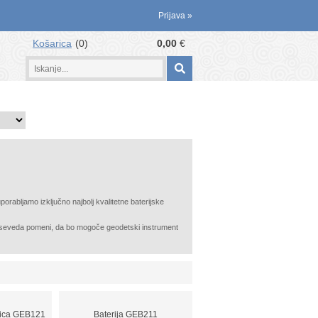
Prijava
»
Košarica
0
0,00
€
porabljamo izključno najbolj kvalitetne baterijske
 To seveda pomeni, da bo mogoče geodetski instrument
eica GEB121
Baterija GEB211