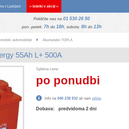
na v Ljubljani
›› Izdelki v akciji ‹‹
01 530 26 50
Pokličite nas na
7h
18h
8h
13h
pon.-petek:
do
, sobota:
do
omobili, avtomobilski
Akumulator TOPLA
ergy 55Ah L+ 500A
Spletna cena:
po ponudbi
Info na
040 238 832
ali nam
pišite
.
Dobava:
predvidoma 2 dni