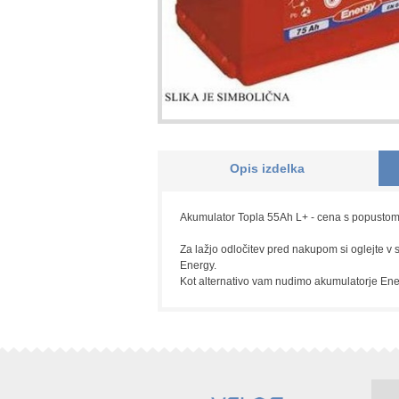
Opis izdelka
Akumulator Topla 55Ah L+ - cena s popustom,
Za lažjo odločitev pred nakupom si oglejte v 
Energy.
Kot alternativo vam nudimo akumulatorje Energ