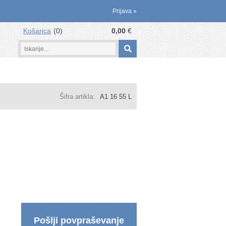
Prijava
»
Košarica
0
0,00
€
Šifra artikla:
A1 16 55 L
Pošlji povpraševanje