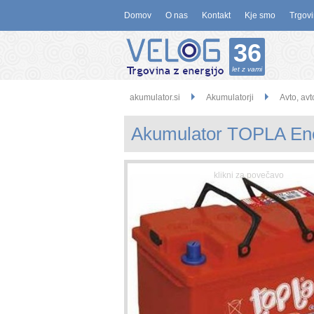
Domov
O nas
Kontakt
Kje smo
Trgovi
36
let z vami
akumulator.si
Akumulatorji
Avto, avt
Akumulator TOPLA En