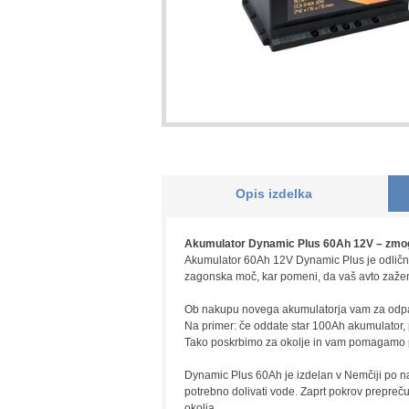
Opis izdelka
Akumulator Dynamic Plus 60Ah 12V – zmoglji
Akumulator 60Ah 12V Dynamic Plus je odlična 
zagonska moč, kar pomeni, da vaš avto zažene
Ob nakupu novega akumulatorja vam za odpad
Na primer: če oddate star 100Ah akumulator, 
Tako poskrbimo za okolje in vam pomagamo pr
Dynamic Plus 60Ah je izdelan v Nemčiji po n
potrebno dolivati vode. Zaprt pokrov preprečuj
okolja.