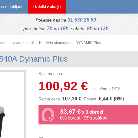
na v Ljubljani
›› Izdelki v akciji ‹‹
01 530 26 50
Pokličite nas na
7h
18h
8h
13h
pon.-petek:
do
, sobota:
do
omobili, avtomobilski
Avto akumulatorji DYNAMIC Plus
 540A Dynamic Plus
Spletna cena:
100,92 €
vključno z DDV
107,36 €
6,44 € (6%)
Redna cena:
, Popust:
33,67 €
x 3 obroki
0% obresti, 0€ stroškov