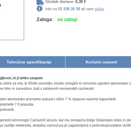
Strošek dostave:
6,30 €
Info na
01 530 26 50
ali nam
pišite
.
Zaloga:
na zalogi
Tehnične specifikacije
Koristni nasveti
vost, ki ji lahko zaupate
izbira za vse, ki iščete zanesljiv, visoko zmogljiv in cenovno ugoden akumulator z
 hitro in zanesljivo, tudi v zahtevnih vremenskih razmerah.
ni akumulator priznamo popust v višini 7 % njegove nazivne kapacitete.
prejmete 7 € popusta.
ihraniti.
apredni tehnologiji Calcium/Calcium, kar mu omogoča dolgo življenjsko dobo in de
e razlitje elektrolita, dodatna varnost pa je zagotovljena s proti-eksplozijskim vlož