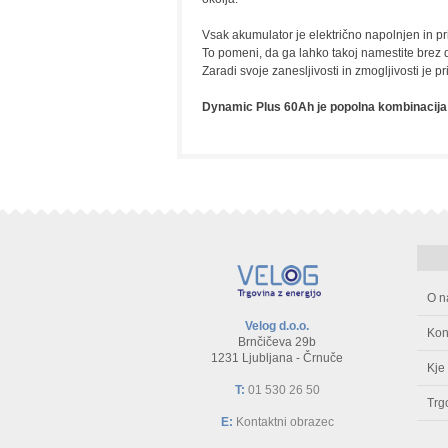
Vsak akumulator je električno napolnjen in pr
To pomeni, da ga lahko takoj namestite brez
Zaradi svoje zanesljivosti in zmogljivosti je 
Dynamic Plus 60Ah je popolna kombinacija 
O n
Velog d.o.o.
Kon
Brnčičeva 29b
1231 Ljubljana - Črnuče
Kje
T:
01 530 26 50
Trg
E:
Kontaktni obrazec