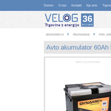
Domov
O nas
Kontakt
Kje smo
Trgovi
36
let z vami
akumulator.si
Akumulatorji
Avto, avt
Avto akumulator 60Ah