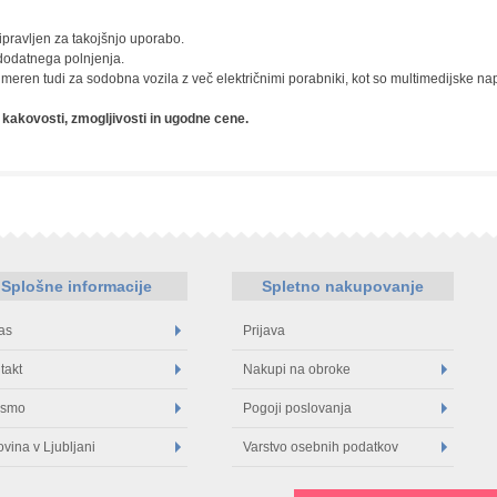
ipravljen za takojšnjo uporabo.
 dodatnega polnjenja.
primeren tudi za sodobna vozila z več električnimi porabniki, kot so multimedijske na
kakovosti, zmogljivosti in ugodne cene.
Splošne informacije
Spletno nakupovanje
as
Prijava
takt
Nakupi na obroke
 smo
Pogoji poslovanja
ovina v Ljubljani
Varstvo osebnih podatkov