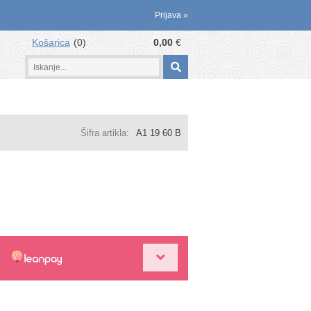
Prijava
»
Košarica
0
0,00
€
Šifra artikla:
A1 19 60 B