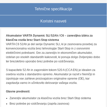
Tehnične specifikacije
Koristni nasveti
Akumulator VARTA Dynamic SLI 52Ah / C6 – zanesljiva izbira za
klasična vozila brez Start-Stop sistema
VARTA C6 52Ah je del serije Dynamic SLI, ki je zasnovana posebej za
konvencionalna vozila brez tehnologije Start-Stop in z osnovnimi
električnimi potrebami. Gre za zanesljiv in ekonomičen akumulator,
izdelan po visokih standardih kakovosti, ki ponuja dolgo življenjsko dobo
ter brezskrbno uporabo brez potrebe po vzdrževanju.
S kapaciteto 52 Ah in zagonskim tokom 520 A (CCA EN) je idealen za
osebna vozila s standardno opremo. Akumulator je razvit v Nemčiji in
izpolnjuje vse zahteve proizvajalcev originalne opreme (OE), kar
zagotavlja varno in učinkovito delovanje vašega vozila.
Glavne prednosti:
Zanesljiv akumulator za klasična vozila brez Start-Stop sistema
Brez potrebe po vzdrževanju (zaprta zasnova)