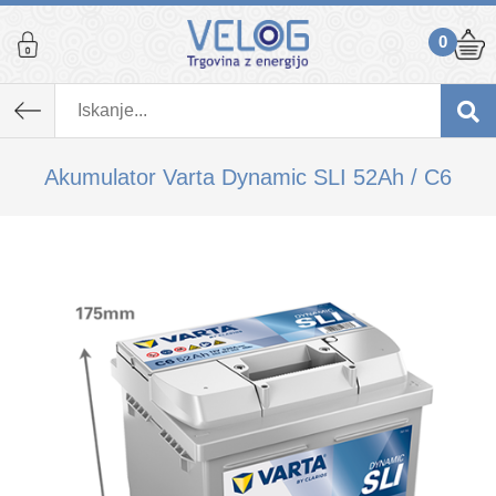
0
K izdelku, ki ste ga dodali v košarico,
priporočamo tudi...
Akumulator Varta Dynamic SLI 52Ah / C6