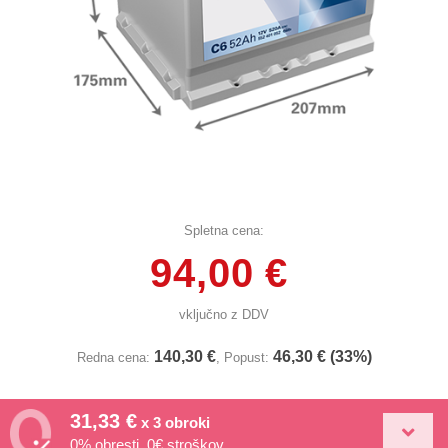
Spletna cena:
94,00 €
vključno z DDV
140,30 €
46,30 € (33%)
Redna cena:
, Popust:
31,33 €
x 3 obroki
0% obresti, 0€ stroškov