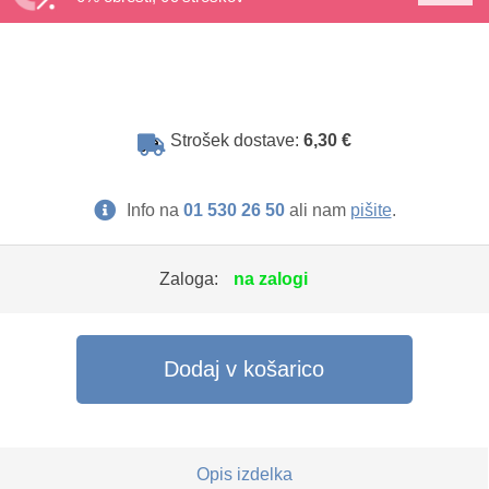
Strošek dostave:
6,30 €
Info na
01 530 26 50
ali nam
pišite
.
Zaloga:
na zalogi
Dodaj v košarico
Opis izdelka