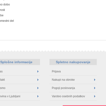
sko dobo
osti
ebe
omestni del
Splošne informacije
Spletno nakupovanje
as
Prijava
takt
Nakupi na obroke
 smo
Pogoji poslovanja
ovina v Ljubljani
Varstvo osebnih podatkov