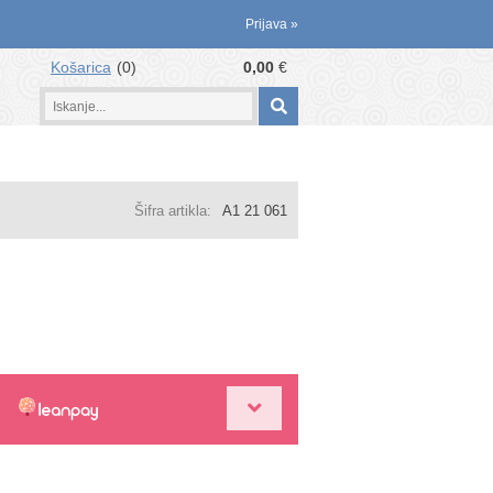
Prijava
»
Košarica
0
0,00
€
Šifra artikla:
A1 21 061