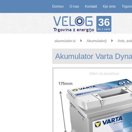
Domov
O nas
Kontakt
Kje smo
Trgovi
36
let z vami
akumulator.si
Akumulatorji
Avto, avt
Akumulator Varta Dyna