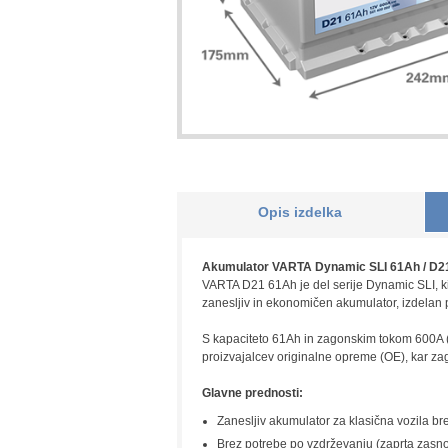
Opis izdelka
Akumulator VARTA Dynamic SLI 61Ah / D21 – 
VARTA D21 61Ah je del serije Dynamic SLI, ki
zanesljiv in ekonomičen akumulator, izdelan 
S kapaciteto 61Ah in zagonskim tokom 600A (C
proizvajalcev originalne opreme (OE), kar zag
Glavne prednosti:
Zanesljiv akumulator za klasična vozila br
Brez potrebe po vzdrževanju (zaprta zasn