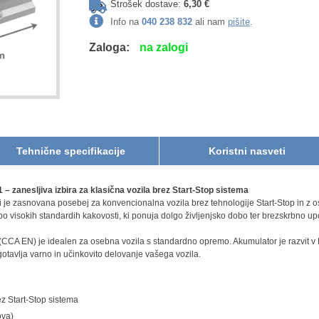
Strošek dostave:
6,30 €
Info na
040 238 832
ali nam
pišite
.
Zaloga:
na zalogi
Tehnične specifikacije
Koristni nasveti
zanesljiva izbira za klasična vozila brez Start-Stop sistema
 je zasnovana posebej za konvencionalna vozila brez tehnologije Start-Stop in z o
po visokih standardih kakovosti, ki ponuja dolgo življenjsko dobo ter brezskrbno u
CA EN) je idealen za osebna vozila s standardno opremo. Akumulator je razvit v N
otavlja varno in učinkovito delovanje vašega vozila.
ez Start-Stop sistema
ova)