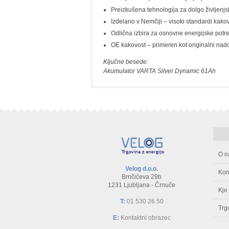
Preizkušena tehnologija za dolgo življenj
Izdelano v Nemčiji – visoki standardi kakov
Odlična izbira za osnovne energijske potr
OE kakovost – primeren kot originalni nad
Ključne besede:
Akumulator VARTA Silver Dynamic 61Ah
O n
Velog d.o.o.
Kon
Brnčičeva 29b
1231 Ljubljana - Črnuče
Kje
T:
01 530 26 50
Trg
E:
Kontaktni obrazec