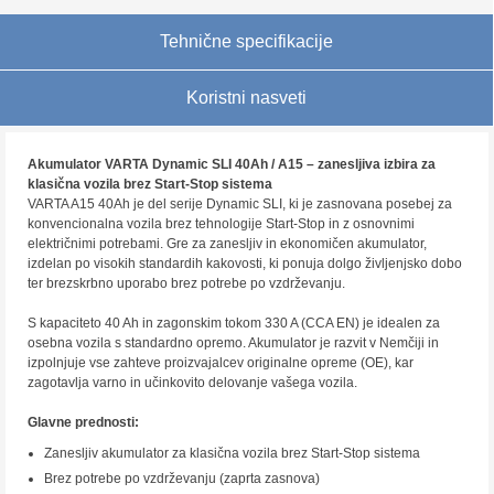
Tehnične specifikacije
Koristni nasveti
Akumulator VARTA Dynamic SLI 40Ah / A15 – zanesljiva izbira za
klasična vozila brez Start-Stop sistema
VARTA A15 40Ah je del serije Dynamic SLI, ki je zasnovana posebej za
konvencionalna vozila brez tehnologije Start-Stop in z osnovnimi
električnimi potrebami. Gre za zanesljiv in ekonomičen akumulator,
izdelan po visokih standardih kakovosti, ki ponuja dolgo življenjsko dobo
ter brezskrbno uporabo brez potrebe po vzdrževanju.
S kapaciteto 40 Ah in zagonskim tokom 330 A (CCA EN) je idealen za
osebna vozila s standardno opremo. Akumulator je razvit v Nemčiji in
izpolnjuje vse zahteve proizvajalcev originalne opreme (OE), kar
zagotavlja varno in učinkovito delovanje vašega vozila.
Glavne prednosti:
Zanesljiv akumulator za klasična vozila brez Start-Stop sistema
Brez potrebe po vzdrževanju (zaprta zasnova)