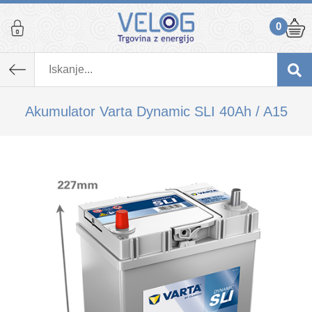
0
K izdelku, ki ste ga dodali v košarico,
priporočamo tudi...
Akumulator Varta Dynamic SLI 40Ah / A15