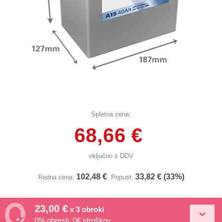
Spletna cena:
68,66 €
vključno z DDV
102,48 €
33,82 € (33%)
Redna cena:
, Popust:
23,00 €
x 3 obroki
0% obresti, 0€ stroškov