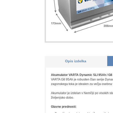
Opis izdelka
Akumulator VARTA Dynamic SLI 95Ah / G8 – z
VARTA G8 95Ah je robusten član serije Dynam
zagonskega toka je idealen za večja osebna v
Akumulator je izdelan v Nemčiji po visokih st
življenjsko dobo.
Glavne prednosti: