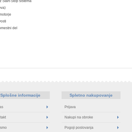
z Start-Stop sistema
ova)
motorje
osti
omestni del
Splošne informacije
Spletno nakupovanje
as
Prijava
takt
Nakupi na obroke
 smo
Pogoji poslovanja