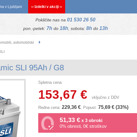
na v Ljubljani
›› Izdelki v akciji ‹‹
01 530 26 50
Pokličite nas na
7h
18h
8h
13h
pon.-petek:
do
, sobota:
do
omobili, avtomobilski
SLI
mic SLI 95Ah / G8
Spletna cena:
153,67 €
vključno z DDV
229,36 €
75,69 € (33%)
Redna cena:
, Popust:
51,33 €
x 3 obroki
0% obresti, 0€ stroškov