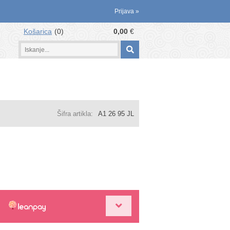
Prijava
»
Košarica
0
0,00
€
Šifra artikla:
A1 26 95 JL