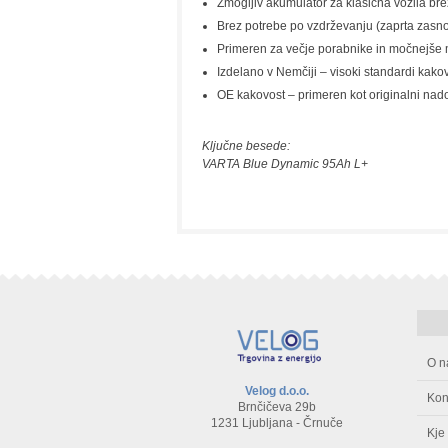
Zmogljiv akumulator za klasična vozila bre
Brez potrebe po vzdrževanju (zaprta zasn
Primeren za večje porabnike in močnejše 
Izdelano v Nemčiji – visoki standardi kakov
OE kakovost – primeren kot originalni nad
Ključne besede:
VARTA Blue Dynamic 95Ah L+
O n
Velog d.o.o.
Kon
Brnčičeva 29b
1231 Ljubljana - Črnuče
Kje