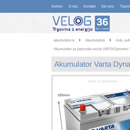
Domov
O nas
Kontakt
Kje smo
Trgovi
36
let z vami
akumulator.si
Akumulatorji
Avto, avt
Akumulator za japonska vozila VARTA Dynamic 
Akumulator Varta Dyna