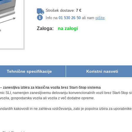
Strošek dostave:
7 €
Info na
01 530 26 50
ali nam
pišite
.
Zaloga:
na zalogi
Tehnične specifikacije
Koristni nasveti
anesljiva izbira za klasična vozila brez Start-Stop sistema
ic SLI, namenjen zanesljivemu delovanju konvencionalnih vozil brez Start-Stop s
ozila, gospodarska vozila ali vozila z več dodatne opreme.
andardih kakovosti in ne zahteva vzdrževanja, zato je popolna izbira za uporabnike,