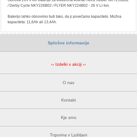
Obnova 26V li ion baterije za električna kolesa Heinz Kettler NKY259B02
/ Derby Cycle NKY226B02 / FLYER NKY224B02 - 26 V Li-Ion.
Baterijo lahko obnovimo tudi tako, da ji povečamo kapaciteto. Možna
kapaciteta: 11,6Ah ali 13,4Ah.
Splošne informacije
›› Izdelki v akciji ‹‹
O nas
Kontakt
Kje smo
Trgovina v Ljubljani