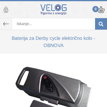
0
K izdelku, ki ste ga dodali v košarico,
priporočamo tudi...
Baterija za Derby cycle električno kolo -
OBNOVA