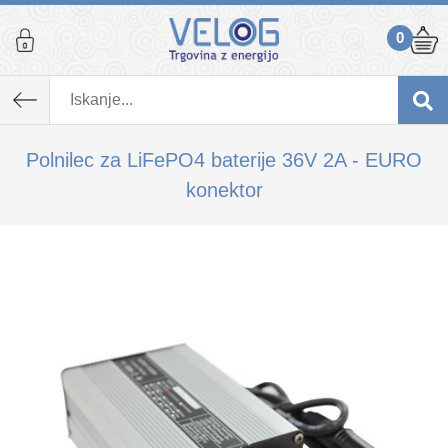
0
K izdelku, ki ste ga dodali v košarico,
priporočamo tudi...
Polnilec za LiFePO4 baterije 36V 2A - EURO
konektor