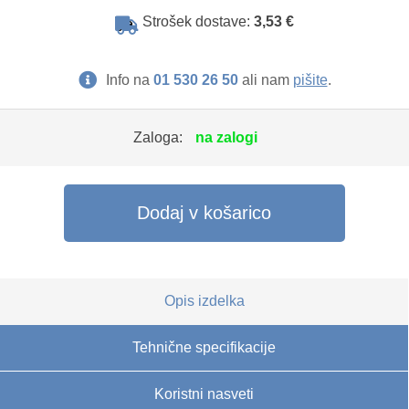
Strošek dostave:
3,53 €
Info na
01 530 26 50
ali nam
pišite
.
Zaloga:
na zalogi
Dodaj v košarico
Opis izdelka
Tehnične specifikacije
Koristni nasveti