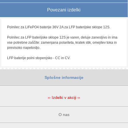
Povezani izdelki
Polnilec za LiFePO4 baterije 36V 2A za LFP baterijske sklope 12S.
Polnilec za LFP baterijske sklope 12S je varen, deluje zanesljivo in ima
vse potrebne zaščite: zamenjana polariteta, kratek stik, omejitev toka in
previsoko napetostjo.
LFP baterije polni stopenjsko - CC in CV.
Splošne informacije
›› Izdelki v akciji ‹‹
O nas