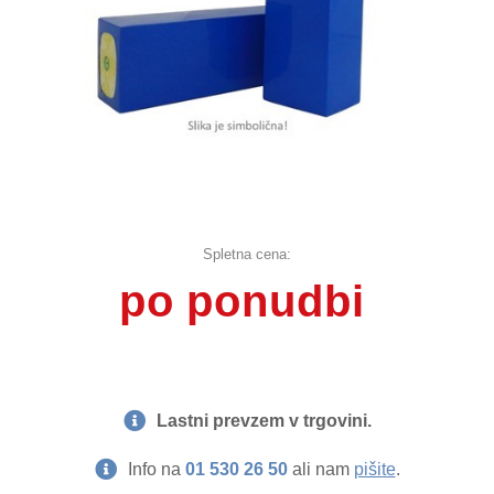
Spletna cena:
po ponudbi
Lastni prevzem v trgovini.
Info na
01 530 26 50
ali nam
pišite
.