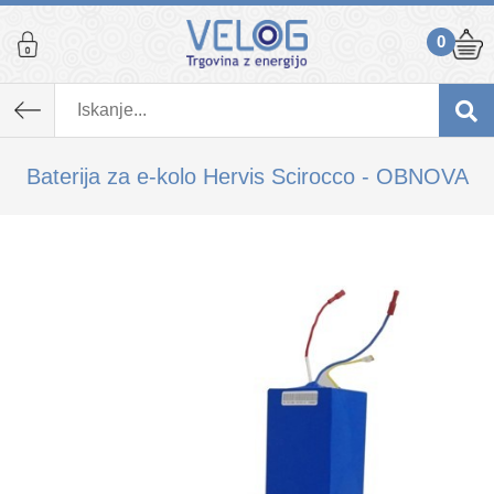
0
K izdelku, ki ste ga dodali v košarico,
priporočamo tudi...
Baterija za e-kolo Hervis Scirocco - OBNOVA