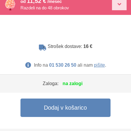
11,52 €
od
/mesec
Razdeli na do 48 obrokov
Strošek dostave:
16 €
Info na
01 530 26 50
ali nam
pišite
.
Zaloga:
na zalogi
Dodaj v košarico