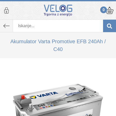
0
K izdelku, ki ste ga dodali v košarico,
priporočamo tudi...
Akumulator Varta Promotive EFB 240Ah /
C40