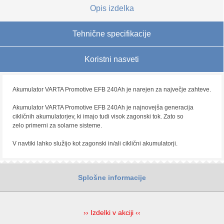
Opis izdelka
Tehnične specifikacije
Koristni nasveti
Akumulator VARTA Promotive EFB 240Ah je narejen za največje zahteve.
Akumulator VARTA Promotive EFB 240Ah je najnovejša generacija
cikličnih akumulatorjev, ki imajo tudi visok zagonski tok. Zato so
zelo primerni za solarne sisteme.
V navtiki lahko služijo kot zagonski in/ali ciklični akumulatorji.
Splošne informacije
›› Izdelki v akciji ‹‹