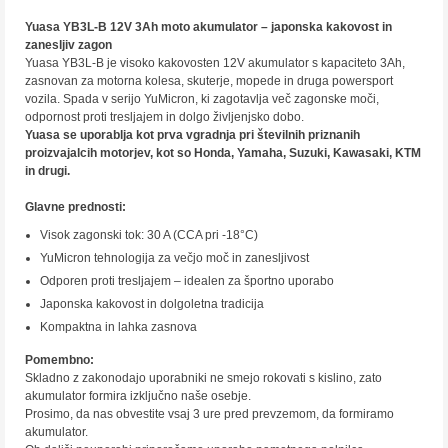
Yuasa YB3L-B 12V 3Ah moto akumulator – japonska kakovost in
zanesljiv zagon
Yuasa YB3L-B je visoko kakovosten 12V akumulator s kapaciteto 3Ah,
zasnovan za motorna kolesa, skuterje, mopede in druga powersport
vozila. Spada v serijo YuMicron, ki zagotavlja več zagonske moči,
odpornost proti tresljajem in dolgo življenjsko dobo.
Yuasa se uporablja kot prva vgradnja pri številnih priznanih
proizvajalcih motorjev, kot so Honda, Yamaha, Suzuki, Kawasaki, KTM
in drugi.
Glavne prednosti:
Visok zagonski tok: 30 A (CCA pri -18°C)
YuMicron tehnologija za večjo moč in zanesljivost
Odporen proti tresljajem – idealen za športno uporabo
Japonska kakovost in dolgoletna tradicija
Kompaktna in lahka zasnova
Pomembno:
Skladno z zakonodajo uporabniki ne smejo rokovati s kislino, zato
akumulator formira izključno naše osebje.
Prosimo, da nas obvestite vsaj 3 ure pred prevzemom, da formiramo
akumulator.