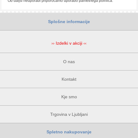
Ob daljši neuporabi priporočamo uporabo pametnega polnilca.
Splošne informacije
›› Izdelki v akciji ‹‹
O nas
Kontakt
Kje smo
Trgovina v Ljubljani
Spletno nakupovanje