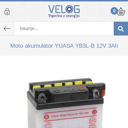
0
K izdelku, ki ste ga dodali v košarico,
priporočamo tudi...
Moto akumulator YUASA YB3L-B 12V 3Ah