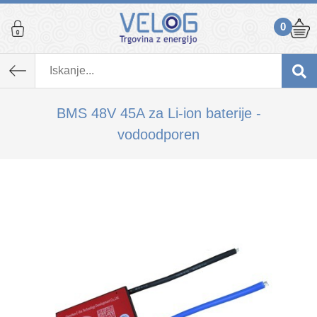
0
K izdelku, ki ste ga dodali v košarico,
priporočamo tudi...
BMS 48V 45A za Li-ion baterije -
vodoodporen