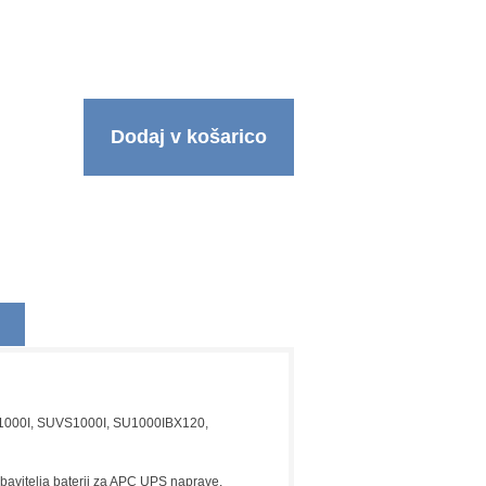
Dodaj v košarico
P1000I, SUVS1000I, SU1000IBX120,
obavitelja baterij za APC UPS naprave.