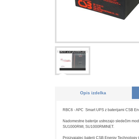
Opis izdelka
RBC6 - APC Smart UPS z baterijami CSB Energy
Nadomestne baterije ustrezajo sledečim 
SU1000RMI, SU1000RMINET.
Proizvajalec baterij CSB Energy Technology (