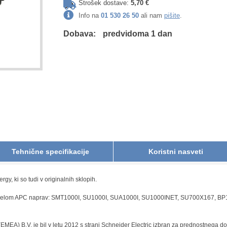
Strošek dostave:
5,70 €
Info na
01 530 26 50
ali nam
pišite
.
Dobava:
predvidoma 1 dan
Tehnične specifikacije
Koristni nasveti
, ki so tudi v originalnih sklopih.
modelom APC naprav: SMT1000I, SU1000I, SUA1000I, SU1000INET, SU700X167, B
EMEA) B.V. je bil v letu 2012 s strani Schneider Electric izbran za prednostnega d