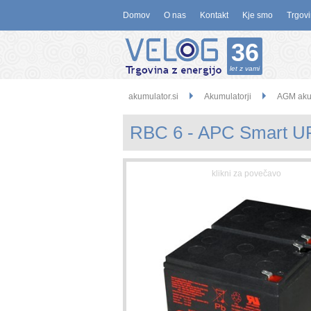
Domov
O nas
Kontakt
Kje smo
Trgovi
36
let z vami
akumulator.si
Akumulatorji
AGM akum
RBC 6 - APC Smart UP