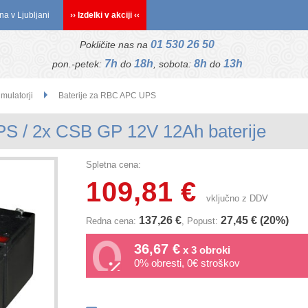
na v Ljubljani
›› Izdelki v akciji ‹‹
01 530 26 50
Pokličite nas na
7h
18h
8h
13h
pon.-petek:
do
, sobota:
do
ulatorji
Baterije za RBC APC UPS
S / 2x CSB GP 12V 12Ah baterije
Spletna cena:
109,81 €
vključno z DDV
137,26 €
27,45 € (20%)
Redna cena:
, Popust:
36,67 €
x 3 obroki
0% obresti, 0€ stroškov