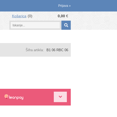
Prijava
»
Košarica
0
0,00
€
Šifra artikla:
B1 06 RBC 06