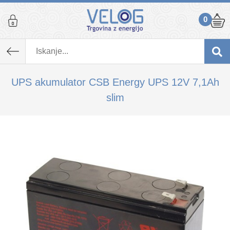
0
K izdelku, ki ste ga dodali v košarico,
priporočamo tudi...
UPS akumulator CSB Energy UPS 12V 7,1Ah
slim