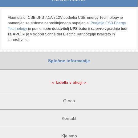
Akumulator CSB UPS 7,1Ah 12V podjetja CSB Energy Technology je
namenjen za sisteme neprekinjenega napajanja.
Podjetje CSB Energy
Technology
je pomemben
dobavitelj UPS baterij za prvo vgradnjo tudi
za APC
, ki je v sklopu Schneider Electric, kar potrjuje kvaliteto in
zanesljivost.
Splošne informacije
›› Izdelki v akciji ‹‹
O nas
Kontakt
Kje smo