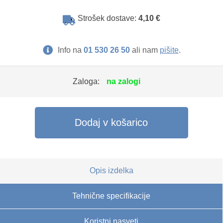
Strošek dostave:
4,10 €
Info na
01 530 26 50
ali nam
pišite
.
Zaloga:
na zalogi
Dodaj v košarico
Opis izdelka
Tehnične specifikacije
Koristni nasveti