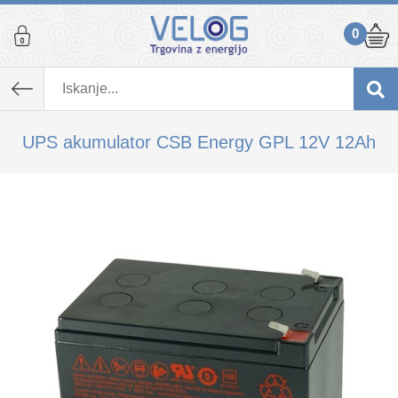
0
K izdelku, ki ste ga dodali v košarico,
priporočamo tudi...
UPS akumulator CSB Energy GPL 12V 12Ah