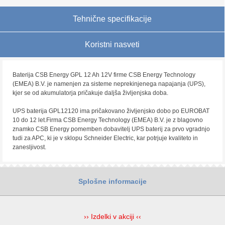
Tehnične specifikacije
Koristni nasveti
Baterija CSB Energy GPL 12 Ah 12V firme CSB Energy Technology
(EMEA) B.V. je namenjen za sisteme neprekinjenega napajanja (UPS),
kjer se od akumulatorja pričakuje daljša življenjska doba.
UPS baterija GPL12120 ima pričakovano življenjsko dobo po EUROBAT
10 do 12 let.Firma CSB Energy Technology (EMEA) B.V. je z blagovno
znamko CSB Energy pomemben dobavitelj UPS baterij za prvo vgradnjo
tudi za APC, ki je v sklopu Schneider Electric, kar potrjuje kvaliteto in
zanesljivost.
Splošne informacije
›› Izdelki v akciji ‹‹