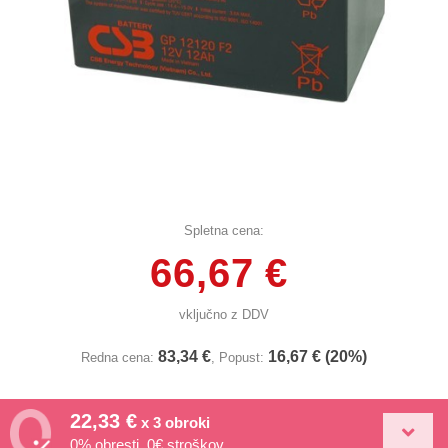
Spletna cena:
66,67 €
vključno z DDV
83,34 €
16,67 € (20%)
Redna cena:
, Popust:
22,33 €
x 3 obroki
0% obresti, 0€ stroškov