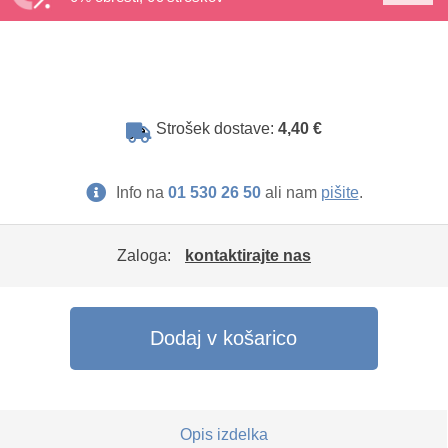
Strošek dostave:
4,40 €
Info na
01 530 26 50
ali nam
pišite
.
Zaloga:
kontaktirajte nas
Dodaj v košarico
Opis izdelka