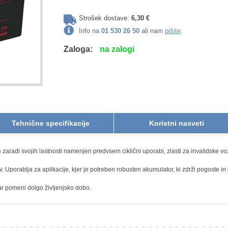
Strošek dostave:
6,30 €
Info na
01 530 26 50
ali nam
pišite
.
Zaloga:
na zalogi
Tehnične specifikacije
Koristni nasveti
 zaradi svojih lastnosti namenjen predvsem ciklični uporabi, zlasti za invalidske vo
 Uporablja za aplikacije, kjer je potreben robusten akumulator, ki zdrži pogoste in
kar pomeni dolgo življenjsko dobo.