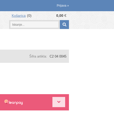
Prijava
»
Košarica
0
0,00
€
Šifra artikla:
C2 04 0045