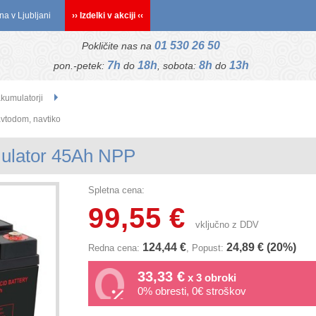
na v Ljubljani
›› Izdelki v akciji ‹‹
01 530 26 50
Pokličite nas na
7h
18h
8h
13h
pon.-petek:
do
, sobota:
do
akumulatorji
 avtodom, navtiko
ulator 45Ah NPP
Spletna cena:
99,55 €
vključno z DDV
124,44 €
24,89 € (20%)
Redna cena:
, Popust:
33,33 €
x 3 obroki
0% obresti, 0€ stroškov