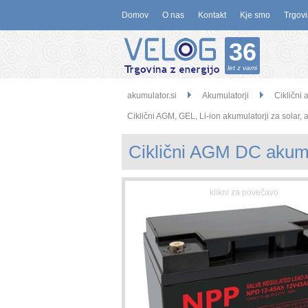
Domov
O nas
Kontakt
Kje smo
Trgovi
36
let z vami
akumulator.si
Akumulatorji
Ciklični 
Ciklični AGM, GEL, Li-ion akumulatorji za solar,
Ciklični AGM DC akum