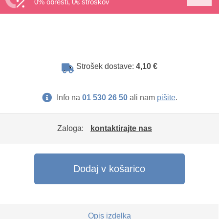
0% obresti, 0€ stroškov
Strošek dostave:
4,10 €
Info na
01 530 26 50
ali nam
pišite
.
Zaloga:
kontaktirajte nas
Dodaj v košarico
Opis izdelka