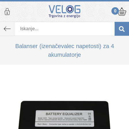
0
K izdelku, ki ste ga dodali v košarico,
priporočamo tudi...
Balanser (izenačevalec napetosti) za 4
akumulatorje