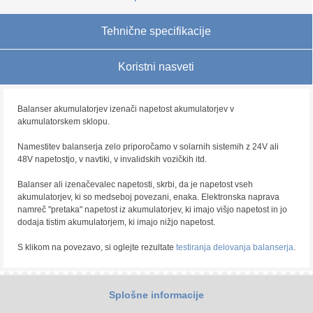
Tehnične specifikacije
Koristni nasveti
Balanser akumulatorjev izenači napetost akumulatorjev v
akumulatorskem sklopu.
Namestitev balanserja zelo priporočamo v solarnih sistemih z 24V ali
48V napetostjo, v navtiki, v invalidskih vozičkih itd.
Balanser ali izenačevalec napetosti, skrbi, da je napetost vseh
akumulatorjev, ki so medseboj povezani, enaka. Elektronska naprava
namreč "pretaka" napetost iz akumulatorjev, ki imajo višjo napetost in jo
dodaja tistim akumulatorjem, ki imajo nižjo napetost.
S klikom na povezavo, si oglejte rezultate
testiranja delovanja balanserja
.
Splošne informacije