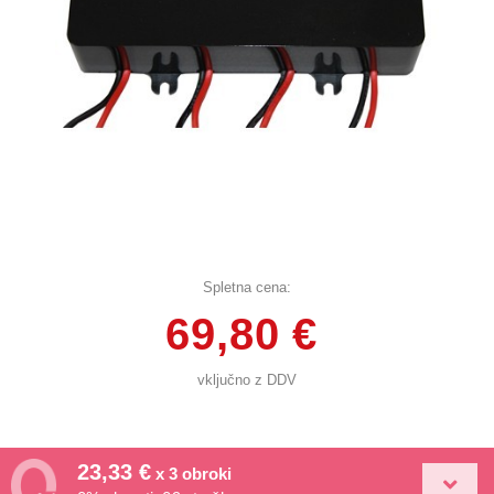
Spletna cena:
69,80 €
vključno z DDV
23,33 €
x 3 obroki