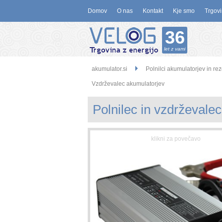
Domov
O nas
Kontakt
Kje smo
Trgovi
36
let z vami
akumulator.si
Polnilci akumulatorjev in re
Vzdrževalec akumulatorjev
Polnilec in vzdrževale