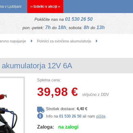
na v Ljubljani
›› Izdelki v akciji ‹‹
01 530 26 50
Pokličite nas na
7h
18h
8h
13h
pon.-petek:
do
, sobota:
do
zervno napajanje
Polnilci za svinčene akumulatorje
c akumulatorja 12V 6A
Spletna cena:
39,98 €
vključno z DDV
Strošek dostave:
4,40 €
Info na
01 530 26 50
ali nam
pišite
.
Zaloga:
na zalogi