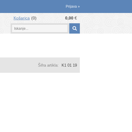
Prijava
»
Košarica
0
0,00
€
Šifra artikla:
K1 01 19