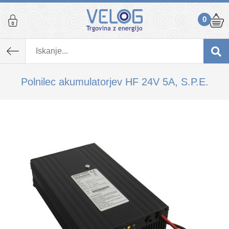
0
K izdelku, ki ste ga dodali v košarico,
priporočamo tudi...
Polnilec akumulatorjev HF 24V 5A, S.P.E.