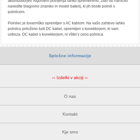
akumulatorjev. Algoritem polnjenja lahko spremenimo, zato ob naročilu
navedite blagovno znamko in model baterij, ki jih boste polnili s
polnilcem.
Polnilec je tovarniško opremljen s AC kablom. Na vašo zahtevo lahko
polnilcu priložimo tudi DC kabel, opremljen s konektorjem, ki vam
ustreza. DC kabel s konektorjem, ni vštet v ceno polnilca.
Splošne informacije
›› Izdelki v akciji ‹‹
O nas
Kontakt
Kje smo