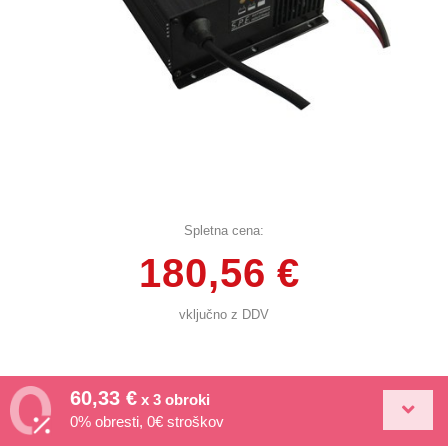
Spletna cena:
180,56 €
vključno z DDV
60,33 €
x 3 obroki
0% obresti, 0€ stroškov