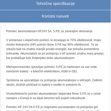
Tehnične specifikacije
Koristni nasveti
Polnilec akumulatorjev HF24V 5A, S.P.E za zanesljivo delovanje.
V primerjavi s klasičnimi polnilci, ki dosegajo le 70% efektivnosti, imajo
visoko frekvenčni (HF) polnilci firme S.P.E kar 90% efektivnost. To se
odraža tudi na znatno manjši porabi energije, kar prinaša pomembne
prihranke. Akumulatorji se pri polnjenju s HF polnilci znatno manj grejejo,
kar podaljšuje tudi življenjsko dobo akumulatorjem.
Mikroprocesorsko upravljan polnilec S.P.E je namenjen za vse vrste
svinčenih baterij - s tekočim elektrolitom, AGM in GEL.
Spridoma se uporabljajo za polnjenje akumulatorjev v viličarjih, čistilnih
strojih, dvižnih ploščadi in baterij v navtiki in avtodom-ih.
Visokofrekvečni polnilci akumulatorjev italjanske firme S.P.E so v celoti
narejeni v Evropi in so kljub skromni teži pojem robustnosti.
Polnilec HF 24V 5A S.P.E je originalno ponastavljen za polnjenje gel