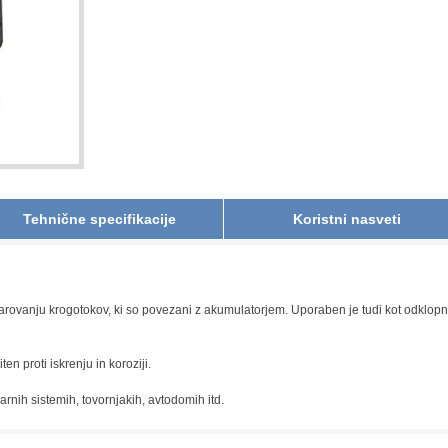
Tehnične specifikacije
Koristni nasveti
arovanju krogotokov, ki so povezani z akumulatorjem. Uporaben je tudi kot odklopni
ten proti iskrenju in koroziji.
arnih sistemih, tovornjakih, avtodomih itd.