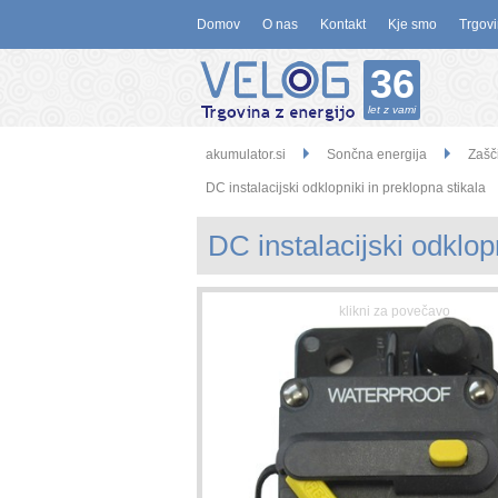
Domov
O nas
Kontakt
Kje smo
Trgovi
36
let z vami
akumulator.si
Sončna energija
Zašč
DC instalacijski odklopniki in preklopna stikala
DC instalacijski odklo