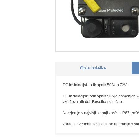
Opis izdelka
DC instalacijski odklopnik 50A do 72V.
DC instalacijski odklopnik 50A je namenjen v
vzdrževalnih del. Resetira se ročno.
Narejen je v najvišji stopnji zaščite IP67, zašči
Zaradi navedenih lastnosti, se uporablja v sol