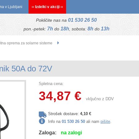
na v Ljubljani
›› Izdelki v akciji ‹‹
01 530 26 50
Pokličite nas na
7h
18h
8h
13h
pon.-petek:
do
, sobota:
do
itna oprema za solarne sisteme
pnik 50A do 72V
Spletna cena:
34,87 €
vključno z DDV
Strošek dostave:
4,10 €
Info na
01 530 26 50
ali nam
pišite
.
Zaloga:
na zalogi