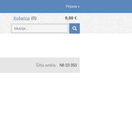
Prijava
»
Košarica
0
0,00
€
Šifra artikla:
N8 03 050