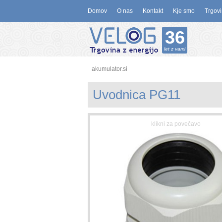
Domov
O nas
Kontakt
Kje smo
Trgovi
36
let z vami
akumulator.si
Uvodnica PG11