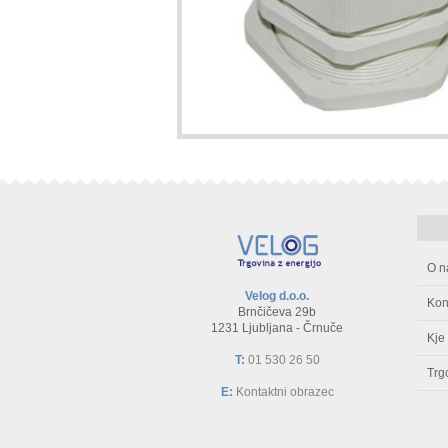
O n
Velog d.o.o.
Kon
Brnčičeva 29b
1231 Ljubljana - Črnuče
Kje
T:
01 530 26 50
Trg
E:
Kontaktni obrazec