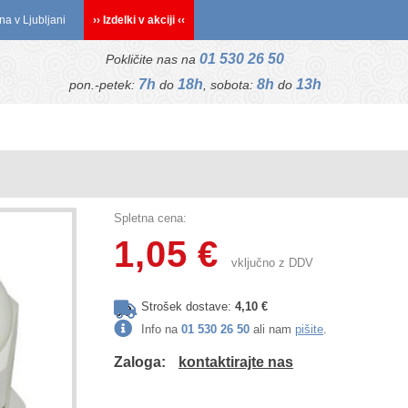
na v Ljubljani
›› Izdelki v akciji ‹‹
01 530 26 50
Pokličite nas na
7h
18h
8h
13h
pon.-petek:
do
, sobota:
do
Spletna cena:
1,05 €
vključno z DDV
Strošek dostave:
4,10 €
Info na
01 530 26 50
ali nam
pišite
.
Zaloga:
kontaktirajte nas