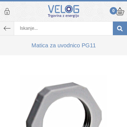
0
K izdelku, ki ste ga dodali v košarico,
priporočamo tudi...
Matica za uvodnico PG11