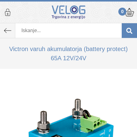
0
K izdelku, ki ste ga dodali v košarico,
priporočamo tudi...
Victron varuh akumulatorja (battery protect)
65A 12V/24V