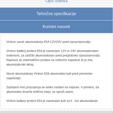
Opis izdelka
Tehnične specifikacije
Koristni nasveti
Victron varuh akumulatorja 65A 12V/24V pred izpraznjenostjo.
Victron battery protect 65A je namenjen 12V in 24V akumulatorskim
sistemom, za zaščito akumulatorjev pred pregloboko izpraznjenostjo.
Naprava se avtomatično postavi na ustrezno napetost, ki jo ima
akumulatorski sklop.
Varuh akumulatorja Victron ščiti akumulator tudi pred previsoko
napetostjo.
Zaželjeni nivo praznjenja se lahko nastavi na napravi. V primeru, da
akumulator doseže kritično mejo, se sproži alarm.
Victron battery protect 65A je namenjen tudi za li - ion akumulatorje.