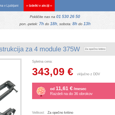
na v Ljubljani
›› Izdelki v akciji ‹‹
01 530 26 50
Pokličite nas na
7h
18h
8h
13h
pon.-petek:
do
, sobota:
do
nstrukcija za 4 module 375W
Za opečno kritino
Spletna cena:
343,09 €
vključno z DDV
11,61 €
od
/mesec
Razdeli na do 36 obrokov
Velikost:
Za opečno kritino