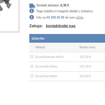
Strošek dostave:
6,30 €
Tega izdelka ni mogoče dodati v košarico.
Info na
01 530 26 50
ali nam
pišite
.
Zaloga:
kontaktirajte nas
Izberite:
Velikost
Redna cena
Za pločevinasto kritino
137,35 €
Za valovito kritino
237,29 €
Za opečno kritino
343,09 €