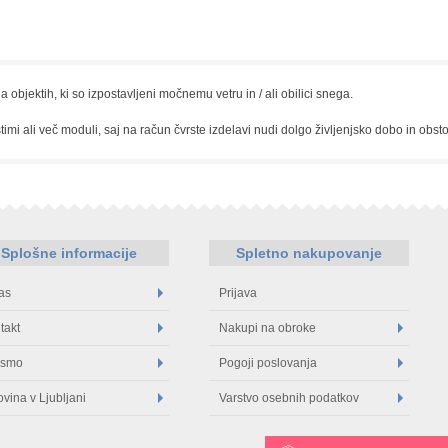
 objektih, ki so izpostavljeni močnemu vetru in / ali obilici snega.
imi ali več moduli, saj na račun čvrste izdelavi nudi dolgo življenjsko dobo in obs
Splošne informacije
Spletno nakupovanje
as
Prijava
takt
Nakupi na obroke
 smo
Pogoji poslovanja
ovina v Ljubljani
Varstvo osebnih podatkov