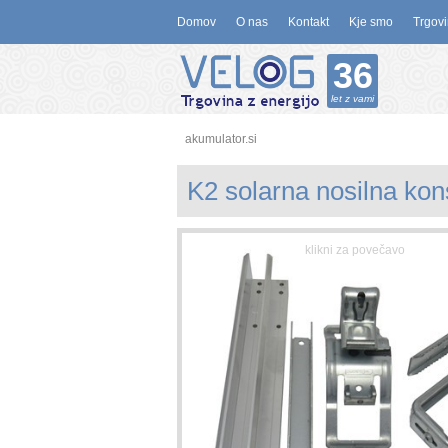
Domov
O nas
Kontakt
Kje smo
Trgovi
36
let z vami
akumulator.si
K2 solarna nosilna ko