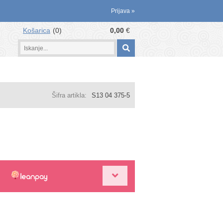
Prijava
»
Košarica
0
0,00
€
Šifra artikla:
S13 04 375-5