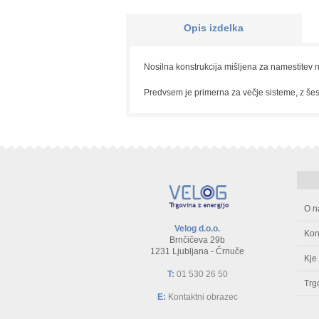
Opis izdelka
Nosilna konstrukcija mišljena za namestitev na
Predvsem je primerna za večje sisteme, z šest
O n
Velog d.o.o.
Kon
Brnčičeva 29b
1231 Ljubljana - Črnuče
Kje
T:
01 530 26 50
Trg
E:
Kontaktni obrazec