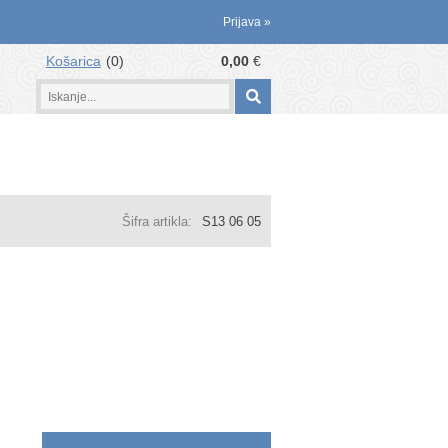
Prijava
»
Košarica
0
0,00
€
Šifra artikla:
S13 06 05