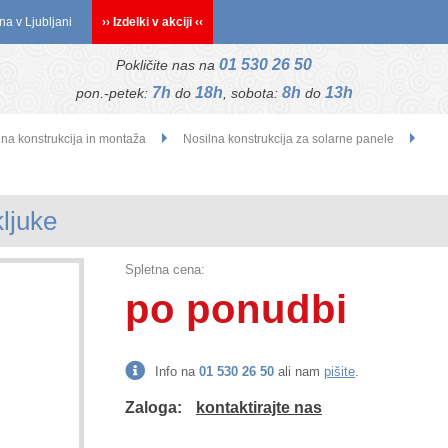
na v Ljubljani
›› Izdelki v akciji ‹‹
01 530 26 50
Pokličite nas na
7h
18h
8h
13h
pon.-petek:
do
, sobota:
do
lna konstrukcija in montaža
Nosilna konstrukcija za solarne panele
kljuke
Spletna cena:
po ponudbi
Info na
01 530 26 50
ali nam
pišite
.
Zaloga:
kontaktirajte nas