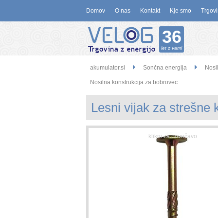
Domov
O nas
Kontakt
Kje smo
Trgovi
36
let z vami
akumulator.si
Sončna energija
Nosi
Nosilna konstrukcija za bobrovec
Lesni vijak za strešne 