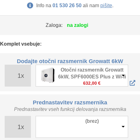
Info na
01 530 26 50
ali nam
pišite
.
Zaloga:
na zalogi
Komplet vsebuje:
Dodajte otočni razsmernik Growatt 6kW
Otočni razsmernik Growatt
1x
6kW, SPF6000ES Plus z Wi-fi
632,00 €
Prednastavitev razsmernika
Prednastavitev vseh funkcij delovanja razsmernika
(brez)
1x