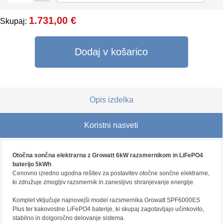
1.731,00 €
Skupaj:
Dodaj v košarico
Opis izdelka
Koristni nasveti
Otočna sončna elektrarna z Growatt 6kW razsmernikom in LiFePO4
baterijo 5kWh
Cenovno izredno ugodna rešitev za postavitev otočne sončne elektrarne,
ki združuje zmogljiv razsmernik in zanesljivo shranjevanje energije.
Komplet vključuje najnovejši model razsmernika Growatt SPF6000ES
Plus ter kakovostne LiFePO4 baterije, ki skupaj zagotavljajo učinkovito,
stabilno in dolgoročno delovanje sistema.