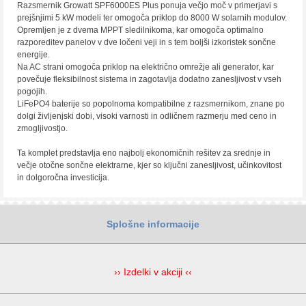
Razsmernik Growatt SPF6000ES Plus ponuja večjo moč v primerjavi s
prejšnjimi 5 kW modeli ter omogoča priklop do 8000 W solarnih modulov.
Opremljen je z dvema MPPT sledilnikoma, kar omogoča optimalno
razporeditev panelov v dve ločeni veji in s tem boljši izkoristek sončne
energije.
Na AC strani omogoča priklop na električno omrežje ali generator, kar
povečuje fleksibilnost sistema in zagotavlja dodatno zanesljivost v vseh
pogojih.
LiFePO4 baterije so popolnoma kompatibilne z razsmernikom, znane po
dolgi življenjski dobi, visoki varnosti in odličnem razmerju med ceno in
zmogljivostjo.
Ta komplet predstavlja eno najbolj ekonomičnih rešitev za srednje in
večje otočne sončne elektrarne, kjer so ključni zanesljivost, učinkovitost
in dolgoročna investicija.
Splošne informacije
›› Izdelki v akciji ‹‹