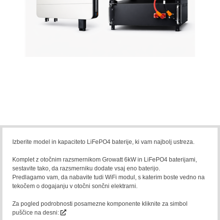
Izberite model in kapaciteto LiFePO4 baterije, ki vam najbolj ustreza.
Komplet z otočnim razsmernikom Growatt 6kW in LiFePO4 baterijami,
sestavite tako, da razsmerniku dodate vsaj eno baterijo.
Predlagamo vam, da nabavite tudi WiFi modul, s katerim boste vedno na
tekočem o dogajanju v otočni sončni elektrarni.
Za pogled podrobnosti posamezne komponente kliknite za simbol
puščice na desni: