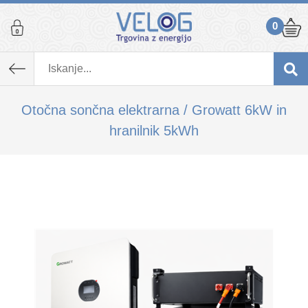
0
K izdelku, ki ste ga dodali v košarico,
priporočamo tudi...
Otočna sončna elektrarna / Growatt 6kW in
hranilnik 5kWh