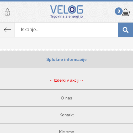
0
Splošne informacije
›› Izdelki v akciji ‹‹
O nas
Kontakt
Kje smo