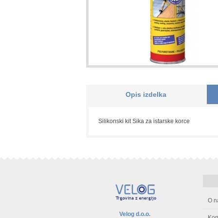
Opis izdelka
Silikonski kit Sika za istarske korce
O n
Velog d.o.o.
Kon