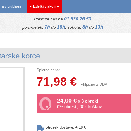
na v Ljubljani
›› Izdelki v akciji ‹‹
01 530 26 50
Pokličite nas na
7h
18h
8h
13h
pon.-petek:
do
, sobota:
do
starske korce
Spletna cena:
71,98 €
vključno z DDV
24,00 €
x 3 obroki
0% obresti, 0€ stroškov
Strošek dostave:
4,10 €