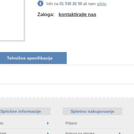
Info na
01 530 26 50
ali nam
pišite
.
Zaloga:
kontaktirajte nas
Tehnične specifikacije
Splošne informacije
Spletno nakupovanje
as
Prijava
takt
Nakupi na obroke