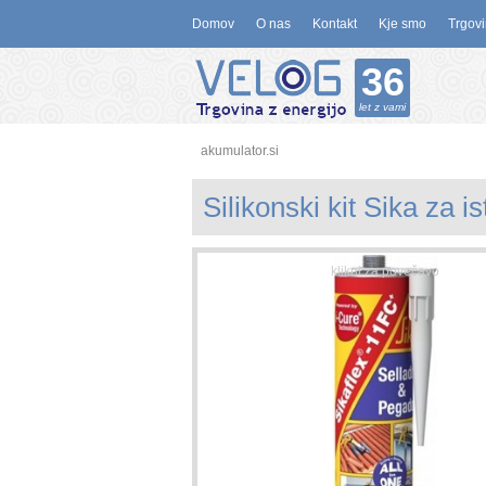
Domov
O nas
Kontakt
Kje smo
Trgovi
36
let z vami
akumulator.si
Silikonski kit Sika za i