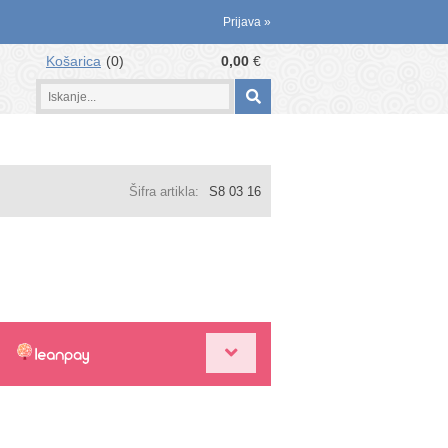
Prijava
»
Košarica
0
0,00
€
Šifra artikla:
S8 03 16