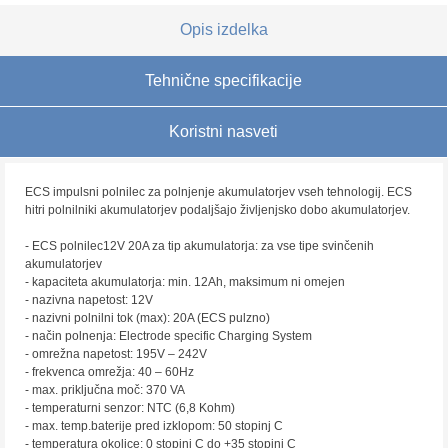
Opis izdelka
Tehnične specifikacije
Koristni nasveti
ECS impulsni polnilec za polnjenje akumulatorjev vseh tehnologij. ECS
hitri polnilniki akumulatorjev podaljšajo življenjsko dobo akumulatorjev.
- ECS polnilec12V 20A za tip akumulatorja: za vse tipe svinčenih
akumulatorjev
- kapaciteta akumulatorja: min. 12Ah, maksimum ni omejen
- nazivna napetost: 12V
- nazivni polnilni tok (max): 20A (ECS pulzno)
- način polnenja: Electrode specific Charging System
- omrežna napetost: 195V – 242V
- frekvenca omrežja: 40 – 60Hz
- max. priključna moč: 370 VA
- temperaturni senzor: NTC (6,8 Kohm)
- max. temp.baterije pred izklopom: 50 stopinj C
- temperatura okolice: 0 stopinj C do +35 stopinj C