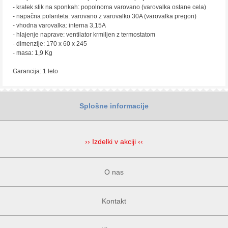
- kratek stik na sponkah: popolnoma varovano (varovalka ostane cela)
- napačna polariteta: varovano z varovalko 30A (varovalka pregori)
- vhodna varovalka: interna 3,15A
- hlajenje naprave: ventilator krmiljen z termostatom
- dimenzije: 170 x 60 x 245
- masa: 1,9 Kg
Garancija: 1 leto
Splošne informacije
›› Izdelki v akciji ‹‹
O nas
Kontakt