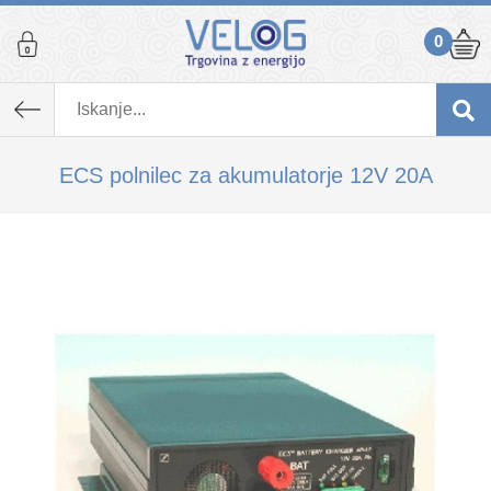
0
K izdelku, ki ste ga dodali v košarico,
priporočamo tudi...
ECS polnilec za akumulatorje 12V 20A