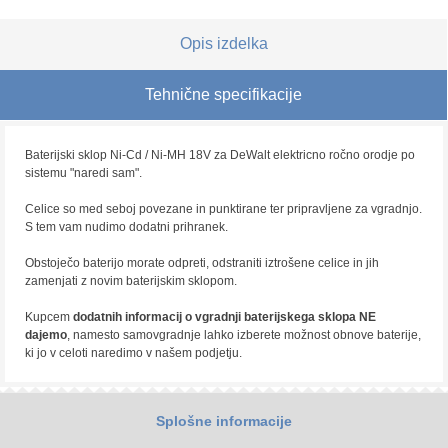
Opis izdelka
Tehnične specifikacije
Baterijski sklop Ni-Cd / Ni-MH 18V za DeWalt elektricno ročno orodje po
sistemu "naredi sam".
Celice so med seboj povezane in punktirane ter pripravljene za vgradnjo.
S tem vam nudimo dodatni prihranek.
Obstoječo baterijo morate odpreti, odstraniti iztrošene celice in jih
zamenjati z novim baterijskim sklopom.
Kupcem
dodatnih informacij o vgradnji baterijskega sklopa NE
dajemo
, namesto samovgradnje lahko izberete možnost obnove baterije,
ki jo v celoti naredimo v našem podjetju.
Splošne informacije