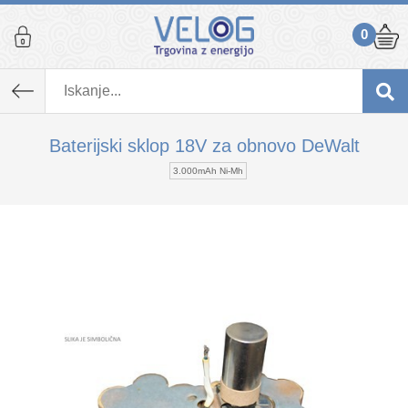
0
K izdelku, ki ste ga dodali v košarico,
priporočamo tudi...
Baterijski sklop 18V za obnovo DeWalt
3.000mAh Ni-Mh