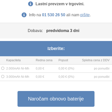
Lastni prevzem v trgovini.
Info na
01 530 26 50
ali nam
pišite
.
Dobava:
predvidoma 3 dni
Izberite:
Kapaciteta
Redna cena
Popust
Spletna cena z DDV
2.000mAh Ni-Mh
0,00 €
0,00 € (0%)
po ponudbi
3.000mAh Ni-Mh
0,00 €
0,00 € (0%)
po ponudbi
Naročam obnovo baterije