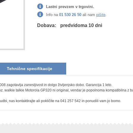
Lastni prevzem v trgovini.
Info na
01 530 26 50
ali nam
pišite
.
Dobava:
predvidoma 10 dni
Tehnične specifikacije
8 zagotavlja zanesljivost in dolgo življenjsko dobo. Garancija 1 leto.
z. walkie talkie Motorola GP320 ni original, vendar je popolnoma kompatibilna z ba
nudbi, nas kontaktirajte ali pokličite na 041 257 542 in ponudili vam jo bomo.