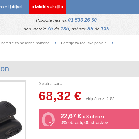
na v Ljubljani
›› Izdelki v akciji ‹‹
01 530 26 50
Pokličite nas na
7h
18h
8h
13h
pon.-petek:
do
, sobota:
do
e baterije za posebne namene
Baterije za radijske postaje
ion
Spletna cena:
68,32 €
vključno z DDV
22,67 €
x 3 obroki
0% obresti, 0€ stroškov