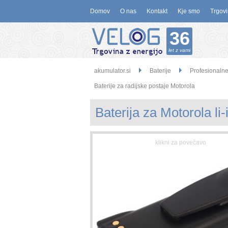
Domov
O nas
Kontakt
Kje smo
Trgovi
36
let z vami
akumulator.si
Baterije
Profesionaln
Baterije za radijske postaje Motorola
Baterija za Motorola li-