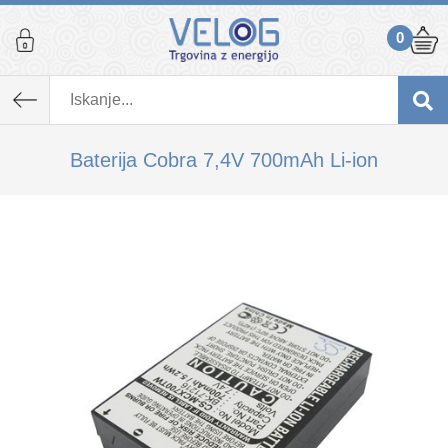
0
K izdelku, ki ste ga dodali v košarico,
priporočamo tudi...
Baterija Cobra 7,4V 700mAh Li-ion