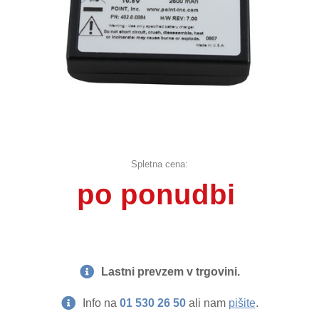
Spletna cena:
po ponudbi
Lastni prevzem v trgovini.
Info na
01 530 26 50
ali nam
pišite
.