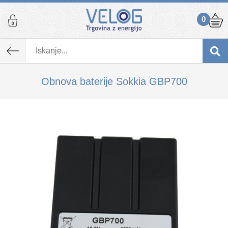
0
K izdelku, ki ste ga dodali v košarico,
priporočamo tudi...
Obnova baterije Sokkia GBP700