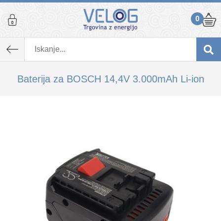
0
K izdelku, ki ste ga dodali v košarico,
priporočamo tudi...
Baterija za BOSCH 14,4V 3.000mAh Li-ion