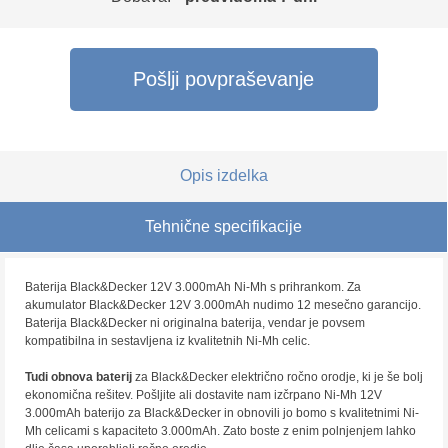
Pošlji povpraševanje
Opis izdelka
Tehnične specifikacije
Baterija Black&Decker 12V 3.000mAh Ni-Mh s prihrankom. Za
akumulator Black&Decker 12V 3.000mAh nudimo 12 mesečno garancijo.
Baterija Black&Decker ni originalna baterija, vendar je povsem
kompatibilna in sestavljena iz kvalitetnih Ni-Mh celic.
Tudi obnova baterij
za Black&Decker električno ročno orodje, ki je še bolj
ekonomična rešitev. Pošljite ali dostavite nam izčrpano Ni-Mh 12V
3.000mAh baterijo za Black&Decker in obnovili jo bomo s kvalitetnimi Ni-
Mh celicami s kapaciteto 3.000mAh. Zato boste z enim polnjenjem lahko