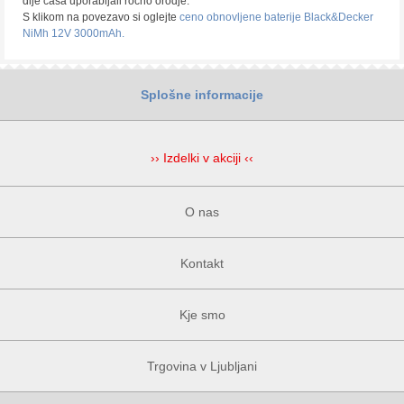
dlje časa uporabljali ročno orodje.
S klikom na povezavo si oglejte
ceno obnovljene baterije Black&Decker
NiMh 12V 3000mAh.
Splošne informacije
›› Izdelki v akciji ‹‹
O nas
Kontakt
Kje smo
Trgovina v Ljubljani