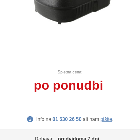
Spletna cena:
po ponudbi
Info na
01 530 26 50
ali nam
pišite
.
Dobava:
predvidoma 7 dni