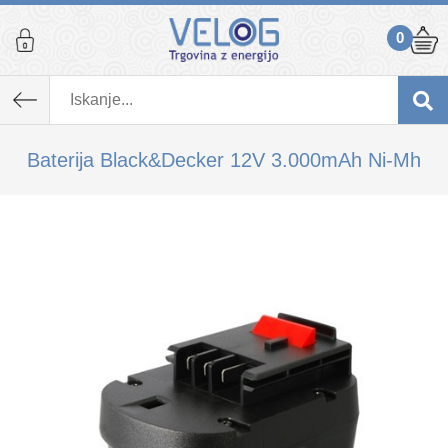
0
K izdelku, ki ste ga dodali v košarico,
priporočamo tudi...
Baterija Black&Decker 12V 3.000mAh Ni-Mh